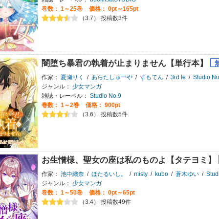
巻数：
1～25巻
価格： 0pt～165pt
（3.7） 投稿数3件
闇堕ち暴君の執着が止まりません【単行本】
作家：
夏瀬りく
/
あらたしゅーや
/
ずもてん
/
3rd Ie
/
Studio No
ジャンル：
少女マンガ
雑誌・レーベル：
Studio No.9
巻数：
1～2巻
価格： 900pt
（3.6） 投稿数5件
お生憎様、聖女の座は私のものよ【タテヨミ】
作家：
池中織奈
/
ほたるいし。
/
misty
/
kubo
/
蒼木ゆい
/
Stud
ジャンル：
少女マンガ
巻数：
1～50巻
価格： 0pt～65pt
（3.4） 投稿数49件