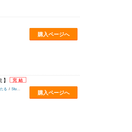
購入ページへ
ミ】
たる
/
Studio No.9
購入ページへ