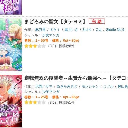
まどろみの聖女【タテヨミ】
作家：
林万里
/
ＥＭＩ
/
黒井いさ
/
3rd Ie
/
C太
/
Studio No.9
ジャンル：
少女マンガ
巻数：
1～50巻
価格： 0pt～80pt
（3.3） 投稿数6件
逆転無双の復讐者～生贄から最強へ～【タテヨ
作家：
天野ハザマ
/
あきらみきと
/
モレシャン
/
ミツル
/
保山あ
ジャンル：
少年マンガ
巻数：
1～25巻
価格： 0pt～65pt
（3.0） 投稿数1件