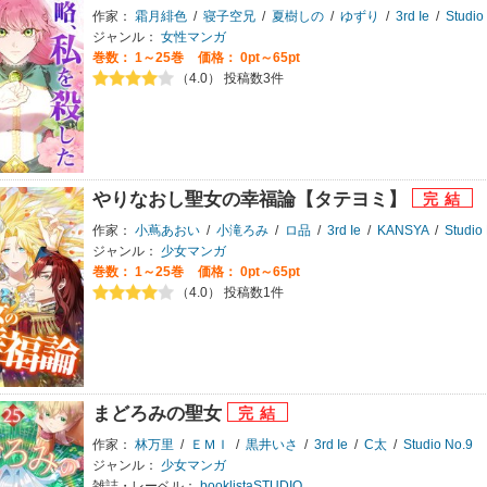
作家：
霜月緋色
/
寝子空兄
/
夏樹しの
/
ゆずり
/
3rd Ie
/
Studio
ジャンル：
女性マンガ
巻数：
1～25巻
価格： 0pt～65pt
（4.0） 投稿数3件
やりなおし聖女の幸福論【タテヨミ】
作家：
小蔦あおい
/
小滝ろみ
/
ロ品
/
3rd Ie
/
KANSYA
/
Studio
ジャンル：
少女マンガ
巻数：
1～25巻
価格： 0pt～65pt
（4.0） 投稿数1件
まどろみの聖女
作家：
林万里
/
ＥＭＩ
/
黒井いさ
/
3rd Ie
/
C太
/
Studio No.9
ジャンル：
少女マンガ
雑誌・レーベル：
booklistaSTUDIO