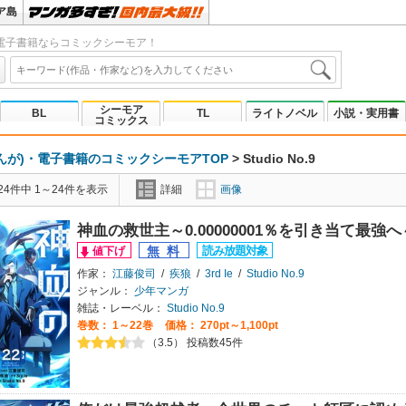
ア島
電子書籍ならコミックシーモア！
シーモア
BL
TL
ライトノベル
小説・実用書
コミックス
んが)・電子書籍のコミックシーモアTOP
>
Studio No.9
4件中 1～24件を表示
詳細
画像
神血の救世主～0.00000001％を引き当て最
作家：
江藤俊司
/
疾狼
/
3rd Ie
/
Studio No.9
ジャンル：
少年マンガ
雑誌・レーベル：
Studio No.9
巻数：
1～22巻
価格： 270pt～1,100pt
（3.5） 投稿数45件