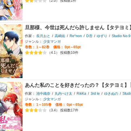
（2.0） 投稿数1件
旦那様、今世は死んだら許しません【タテヨミ
作家：
長月おと
/
高嶋佑
/
Re*non
/
D否
/
ゆずり
/
Studio No.9
ジャンル：
少女マンガ
巻数：
1～82巻
価格： 0pt～65pt
（4.1） 投稿数10件
あんた私のことを好きだったの？【タテヨミ】
作家：
池中織奈
/
丸内ぺけ太
/
RikKa
/
3rd Ie
/
ゆきぬの
/
Studi
ジャンル：
少女マンガ
巻数：
1～105巻
価格： 0pt～65pt
（3.4） 投稿数17件