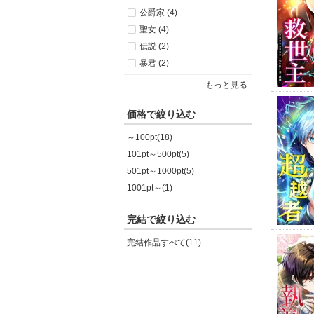
公爵家 (4)
聖女 (4)
伝説 (2)
暴君 (2)
もっと見る
価格で絞り込む
～100pt(18)
101pt～500pt(5)
501pt～1000pt(5)
1001pt～(1)
完結で絞り込む
完結作品すべて(11)