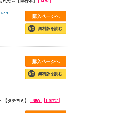
られた～【単行本】
o No.9
購入ページへ
無料版を読む
購入ページへ
無料版を読む
強へ～【タテヨミ】