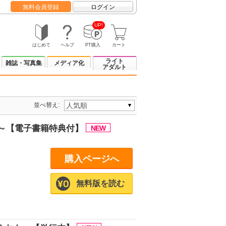
無料会員登録
ログイン
UP!
はじめて
ヘルプ
PT購入
カート
ライト
雑誌・写真集
メディア化
アダルト
並べ替え:
強へ～【電子書籍特典付】
購入ページへ
無料版を読む