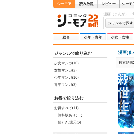
シーモア
読み放題
レビュー
シーモ
漫画（まんが）・
ジャンルで探す
総合
少年・青年
少女・女性
漫画(ま
ジャンルで絞り込む
検索結果2
少女マンガ(10)
女性マンガ(2)
少年マンガ(10)
青年マンガ(2)
お得で絞り込む
お得すべて(11)
無料版あり(11)
値引き/還元(6)