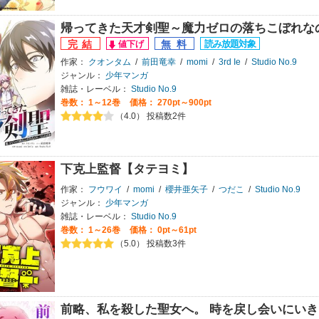
帰ってきた天才剣聖～魔力ゼロの落ちこぼれな
作家：
クオンタム
/
前田竜幸
/
momi
/
3rd Ie
/
Studio No.9
ジャンル：
少年マンガ
雑誌・レーベル：
Studio No.9
巻数：
1～12巻
価格： 270pt～900pt
（4.0） 投稿数2件
下克上監督【タテヨミ】
作家：
フウワイ
/
momi
/
櫻井亜矢子
/
つだこ
/
Studio No.9
ジャンル：
少年マンガ
雑誌・レーベル：
Studio No.9
巻数：
1～26巻
価格： 0pt～61pt
（5.0） 投稿数3件
前略、私を殺した聖女へ。 時を戻し会いにい