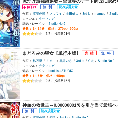
俺だけ最強超越者～全世界のチート師匠に認め
作家：
江藤俊司
/
フウワイ
/
土田健太
/
3rd Ie
/
maruco
/
Studi
ジャンル：
少年マンガ
雑誌・レーベル：
Studio No.9
巻数：
1～14巻
価格： 270pt～900pt
（3.7） 投稿数21件
まどろみの聖女【単行本版】
作家：
林万里
/
ＥＭＩ
/
黒井いさ
/
3rd Ie
/
C太
/
Studio No.9
ジャンル：
少女マンガ
雑誌・レーベル：
booklistaSTUDIO
巻数：
1～5巻
価格： 650pt
（2.5） 投稿数15件
神血の救世主～0.00000001％を引き当て最
作家：
江藤俊司
/
疾狼
/
3rd Ie
/
Studio No.9