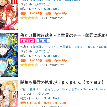
ジャンル：
少年マンガ
雑誌・レーベル：
Studio No.9
巻数：
1～194巻
価格： 0pt～70pt
（4.0） 投稿数50件
俺だけ最強超越者～全世界のチート師匠に認め
作家：
江藤俊司
/
フウワイ
/
土田健太
/
3rd Ie
/
maruco
/
Studi
ジャンル：
少年マンガ
雑誌・レーベル：
Studio No.9
巻数：
1～110巻
価格： 0pt～70pt
（3.9） 投稿数22件
闇堕ち暴君の執着が止まりません【タテヨミ】
作家：
夏瀬りく
/
あらたしゅーや
/
ずもてん
/
3rd Ie
/
Studio No
ジャンル：
少女マンガ
雑誌・レーベル：
Studio No.9
巻数：
1～40巻
価格： 0pt～70pt