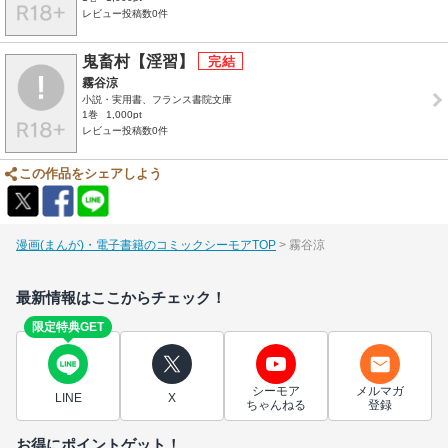
レビュー投稿数0件
鬼畜村【淫習】
霧谷涼
小説・実用書、フランス書院文庫
1巻
1,000pt
レビュー投稿数0件
この作品をシェアしよう
漫画(まんが)・電子書籍のコミックシーモアTOP
霧谷涼
最新情報はここからチェック！
限定特典GET
シーモア
メルマガ
LINE
X
ちゃんねる
登録
お得にポイントゲット！