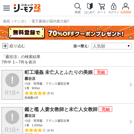
検索
はじめて
カート
ログイン
会員登録
漫画（マンガ）・電子書籍が国内最大級!!
絞り込む
並べ替え:
「霧谷涼」の検索結果
7件中 1～7件を表示
町工場姦 未亡人とふたりの美娘
霧谷涼
小説・実用書、フランス書院文庫
1巻
900pt
(5.0)
投稿数1件
鑑と檻 人妻女教師と未亡人女教師
霧谷涼
小説・実用書、フランス書院文庫
1巻
1,000pt
(4.0)