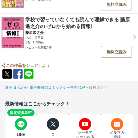
無料立読み
学校で習っていなくても読んで理解できる 藤原
進之介の ゼロから始める情報I
藤原進之介
小説・実用書
1巻
1,500pt
レビュー投稿数0件
無料立読み
この作品をシェアしよう
漫画(まんが)・電子書籍のコミックシーモアTOP
藤原進之介
最新情報はここからチェック！
限定特典GET
シーモア
メルマガ
LINE
X
ちゃんねる
登録