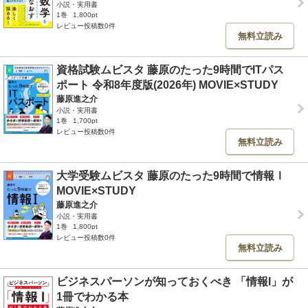
小説・実用書
1巻
1,800pt
レビュー投稿数0件
無料立読み
資格試験ムビスタ 藤原のたった9時間でITパス
ポート 令和8年度版(2026年) MOVIE×STUDY
藤原進之介
小説・実用書
1巻
1,700pt
レビュー投稿数0件
無料立読み
大学受験ムビスタ 藤原のたった9時間で情報Ⅰ
MOVIE×STUDY
藤原進之介
小説・実用書
1巻
1,800pt
レビュー投稿数0件
無料立読み
ビジネスパーソンが知っておくべき 「情報I」が
1冊でわかる本