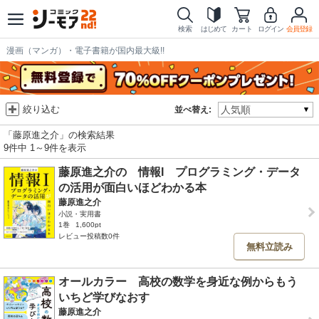
検索
はじめて
カート
ログイン
会員登録
漫画（マンガ）・電子書籍が国内最大級!!
絞り込む
並べ替え:
「藤原進之介」の検索結果
9件中 1～9件を表示
藤原進之介の 情報I プログラミング・データ
の活用が面白いほどわかる本
藤原進之介
小説・実用書
1巻
1,600pt
レビュー投稿数0件
無料立読み
オールカラー 高校の数学を身近な例からもう
いちど学びなおす
藤原進之介