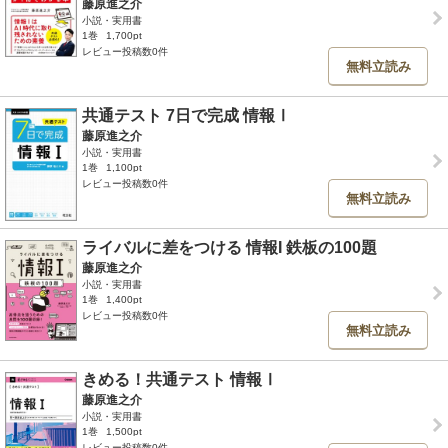
藤原進之介
小説・実用書
1巻
1,700pt
レビュー投稿数0件
無料立読み
共通テスト 7日で完成 情報Ⅰ
藤原進之介
小説・実用書
1巻
1,100pt
レビュー投稿数0件
無料立読み
ライバルに差をつける 情報I 鉄板の100題
藤原進之介
小説・実用書
1巻
1,400pt
レビュー投稿数0件
無料立読み
きめる！共通テスト 情報Ⅰ
藤原進之介
小説・実用書
1巻
1,500pt
レビュー投稿数0件