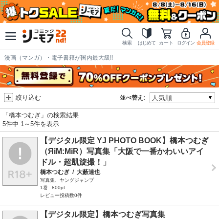
検索
はじめて
カート
ログイン
会員登録
漫画（マンガ）・電子書籍が国内最大級!!
絞り込む
並べ替え:
「橋本つむぎ」の検索結果
5件中 1～5件を表示
【デジタル限定 YJ PHOTO BOOK】橋本つむぎ
（ЯiM:MiR）写真集「大阪で一番かわいいアイ
ドル・超凱旋撮！」
橋本つむぎ
/
大藪達也
写真集、ヤングジャンプ
1巻
800pt
レビュー投稿数0件
【デジタル限定】橋本つむぎ写真集