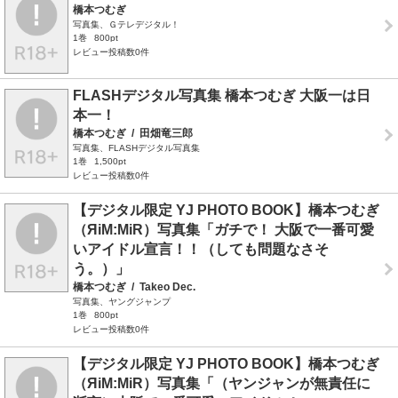
橋本つむぎ
写真集、Ｇテレデジタル！
1巻
800pt
レビュー投稿数0件
FLASHデジタル写真集 橋本つむぎ 大阪一は日
本一！
橋本つむぎ
/
田畑竜三郎
写真集、FLASHデジタル写真集
1巻
1,500pt
レビュー投稿数0件
【デジタル限定 YJ PHOTO BOOK】橋本つむぎ
（ЯiM:MiR）写真集「ガチで！ 大阪で一番可愛
いアイドル宣言！！（しても問題なさそ
う。）」
橋本つむぎ
/
Takeo Dec.
写真集、ヤングジャンプ
1巻
800pt
レビュー投稿数0件
【デジタル限定 YJ PHOTO BOOK】橋本つむぎ
（ЯiM:MiR）写真集「（ヤンジャンが無責任に