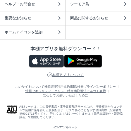
ヘルプ・お問合せ
シーモア島
重要なお知らせ
商品に関するお知らせ
ホームアイコンを追加
本棚アプリを無料ダウンロード！
本棚アプリについて
このサイトについて
推奨環境
利用規約
ISBN検索
プライバシーポリシー
情報セキュリティーポリシー
特定商取引法に基づく表示
安心してお使いいただくために
ABJマークは、この電子書店・電子書籍配信サービスが、 著作権者からコンテ
ンツ使用許諾を得た正規版配信サービスであることを示す登録商標（登録番号
第6091713号）です。 詳しくは［ABJマーク］または［電子出版制作・流通協
議会］で検索してください。
(C)NTTソルマーレ