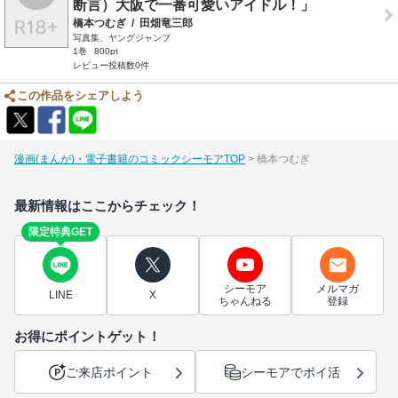
断言）大阪で一番可愛いアイドル！」
橋本つむぎ
/
田畑竜三郎
写真集、ヤングジャンプ
1巻
800pt
レビュー投稿数0件
この作品をシェアしよう
漫画(まんが)・電子書籍のコミックシーモアTOP
橋本つむぎ
最新情報はここからチェック！
限定特典GET
シーモア
メルマガ
LINE
X
ちゃんねる
登録
お得にポイントゲット！
ご来店ポイント
シーモアでポイ活