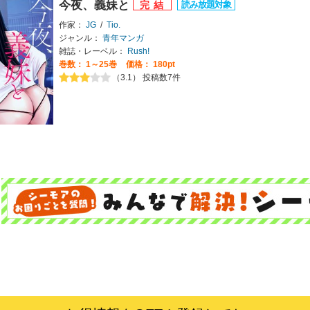
今夜、義妹と
作家：
JG
/
Tio.
ジャンル：
青年マンガ
雑誌・レーベル：
Rush!
巻数：
1～25巻
価格： 180pt
（3.1） 投稿数7件