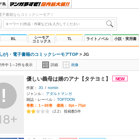
ア島
電子書籍ならコミックシーモア！
シーモア
BL
TL
ライトノベル
小説・実用書
コミックス
んが)・電子書籍のコミックシーモアTOP
>
JG
2件中 1～2件を表示
詳細
画像
優しい義母は婿のアナ【タテヨミ】
作家：
JG
/
nomin
ジャンル：
アダルトマンガ
雑誌・レーベル：
TOPTOON
巻数：
1～88巻
価格： 0pt～75pt
（2.2） 投稿数5件