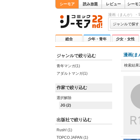
シーモア
読み放題
レビュー
シーモ
漫画（まんが）・
ジャンルで探す
総合
少年・青年
少女・女性
漫画(ま
ジャンルで絞り込む
検索結果
青年マンガ(1)
アダルトマンガ(1)
作家で絞り込む
選択解除
JG (2)
出版社で絞り込む
Rush! (1)
TOPCO JAPAN (1)