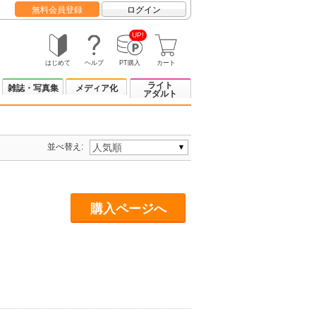
無料会員登録
ログイン
UP!
はじめて
ヘルプ
PT購入
カート
ライト
雑誌・写真集
メディア化
アダルト
並べ替え:
購入ページへ