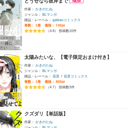
どうせなら彼岸まで
作家：
かきのたね
ジャンル：
BLマンガ
雑誌・レーベル：
gateauコミックス
巻数：
1巻
価格： 740pt
（4.8） 投稿数10件
太陽みたいな、【電子限定おまけ付き】
作家：
かきのたね
ジャンル：
BLマンガ
雑誌・レーベル：
花音
/
花音コミックス
巻数：
1巻
価格： 800pt
（4.7） 投稿数3件
クズダリ【単話版】
作家：
かきのたね
ジャンル：
BLマンガ