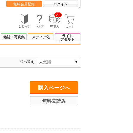
無料会員登録
ログイン
UP!
はじめて
ヘルプ
PT購入
カート
ライト
雑誌・写真集
メディア化
アダルト
並べ替え:
購入ページへ
無料立読み