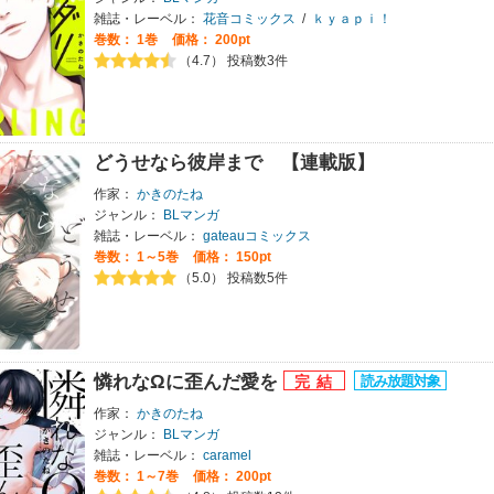
雑誌・レーベル：
花音コミックス
/
ｋｙａｐｉ！
巻数：
1巻
価格： 200pt
（4.7） 投稿数3件
どうせなら彼岸まで 【連載版】
作家：
かきのたね
ジャンル：
BLマンガ
雑誌・レーベル：
gateauコミックス
巻数：
1～5巻
価格： 150pt
（5.0） 投稿数5件
憐れなΩに歪んだ愛を
作家：
かきのたね
ジャンル：
BLマンガ
雑誌・レーベル：
caramel
巻数：
1～7巻
価格： 200pt