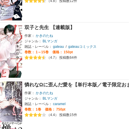
（4.8） 投稿数12件
双子と先生 【連載版】
作家：
かきのたね
ジャンル：
BLマンガ
雑誌・レーベル：
gateau
/
gateauコミックス
巻数：
1～15巻
価格： 150pt
（4.7） 投稿数64件
憐れなΩに歪んだ愛を【単行本版／電子限定お
作家：
かきのたね
ジャンル：
BLマンガ
雑誌・レーベル：
caramel
巻数：
1巻
価格： 750pt
（4.4） 投稿数15件