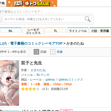
ア島
電子書籍ならコミックシーモア！
シーモア
BL
TL
ライトノベル
小説・実用書
コミックス
んが)・電子書籍のコミックシーモアTOP
>
かきのたね
8件中 1～8件を表示
詳細
画像
双子と先生
作家：
かきのたね
ジャンル：
BLマンガ
雑誌・レーベル：
gateau
/
gateauコミックス
巻数：
1～6巻
価格： 150pt～760pt
（4.2） 投稿数211件