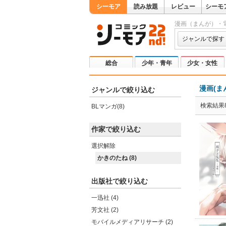
シーモア
読み放題
レビュー
シーモ
漫画（まんが）・
ジャンルで探す
総合
少年・青年
少女・女性
漫画(ま
ジャンルで絞り込む
検索結果
BLマンガ(8)
作家で絞り込む
選択解除
かきのたね (8)
出版社で絞り込む
一迅社 (4)
芳文社 (2)
モバイルメディアリサーチ (2)