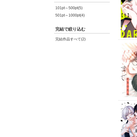
101pt～500pt(5)
501pt～1000pt(4)
完結で絞り込む
完結作品すべて(2)