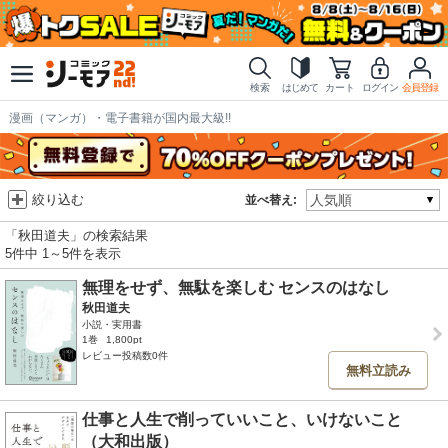
検索
はじめて
カート
ログイン
会員登録
漫画（マンガ）・電子書籍が国内最大級!!
絞り込む
並べ替え:
「秋田道夫」の検索結果
5件中 1～5件を表示
無理をせず、無駄を楽しむ センスのはなし
秋田道夫
小説・実用書
1巻
1,800pt
レビュー投稿数0件
無料立読み
仕事と人生で削っていいこと、いけないこと
（大和出版）