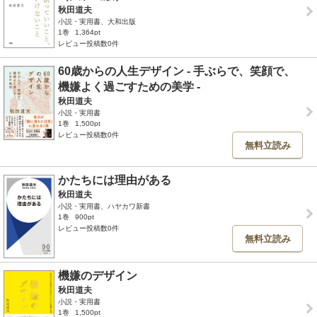
秋田道夫
小説・実用書、大和出版
1巻
1,364pt
レビュー投稿数0件
60歳からの人生デザイン - 手ぶらで、笑顔で、
機嫌よく過ごすための美学 -
秋田道夫
小説・実用書
1巻
1,500pt
レビュー投稿数0件
無料立読み
かたちには理由がある
秋田道夫
小説・実用書、ハヤカワ新書
1巻
900pt
レビュー投稿数0件
無料立読み
機嫌のデザイン
秋田道夫
小説・実用書
1巻
1,500pt