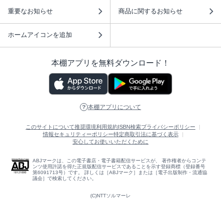
重要なお知らせ
商品に関するお知らせ
ホームアイコンを追加
本棚アプリを無料ダウンロード！
本棚アプリについて
このサイトについて
推奨環境
利用規約
ISBN検索
プライバシーポリシー
情報セキュリティーポリシー
特定商取引法に基づく表示
安心してお使いいただくために
ABJマークは、この電子書店・電子書籍配信サービスが、 著作権者からコンテ
ンツ使用許諾を得た正規版配信サービスであることを示す登録商標（登録番号
第6091713号）です。 詳しくは［ABJマーク］または［電子出版制作・流通協
議会］で検索してください。
(C)NTTソルマーレ