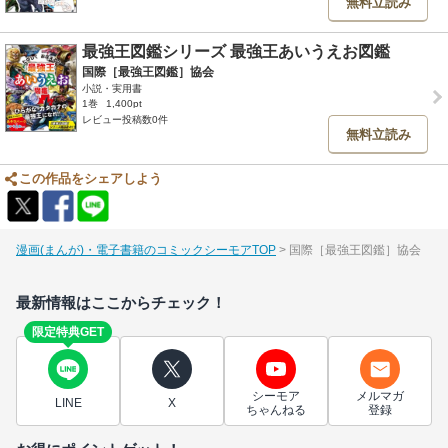
無料立読み
最強王図鑑シリーズ 最強王あいうえお図鑑
国際［最強王図鑑］協会
小説・実用書
1巻
1,400pt
レビュー投稿数0件
無料立読み
この作品をシェアしよう
漫画(まんが)・電子書籍のコミックシーモアTOP
国際［最強王図鑑］協会
最新情報はここからチェック！
限定特典GET
シーモア
メルマガ
LINE
X
ちゃんねる
登録