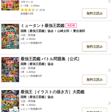
少年マンガ
1～5巻
1,200pt
(3.9)
無料立読み
投稿数73件
ミュータント最強王図鑑
国際［最強王図鑑］協会
/
山崎太郎
/
實吉達郎
小説・実用書
1巻
1,300pt
レビュー投稿数0件
無料立読み
最強王図鑑 バトル問題集［公式］
国際［最強王図鑑］協会
小説・実用書
1巻
1,400pt
レビュー投稿数0件
無料立読み
最強王［イラストの描き方］大図鑑
国際［最強王図鑑］協会
小説・実用書
1巻
1,300pt
レビュー投稿数0件