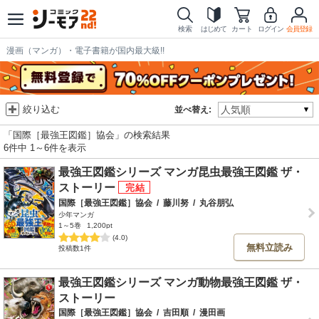
検索
はじめて
カート
ログイン
会員登録
漫画（マンガ）・電子書籍が国内最大級!!
絞り込む
並べ替え:
「国際［最強王図鑑］協会」の検索結果
6件中 1～6件を表示
最強王図鑑シリーズ マンガ昆虫最強王図鑑 ザ・
ストーリー
国際［最強王図鑑］協会
/
藤川努
/
丸谷朋弘
少年マンガ
1～5巻
1,200pt
(4.0)
無料立読み
投稿数1件
最強王図鑑シリーズ マンガ動物最強王図鑑 ザ・
ストーリー
国際［最強王図鑑］協会
/
吉田順
/
漫田画