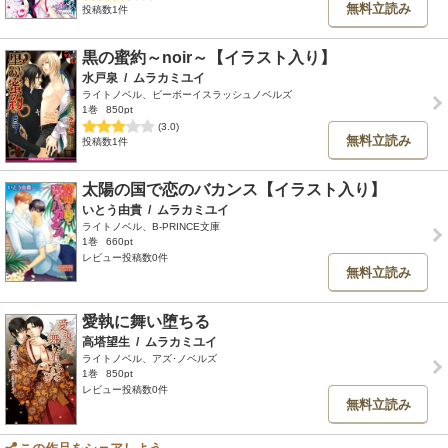
無料立読み
投稿数1件
黒の蜜約～noir～【イラスト入り】
水戸泉
/
ムラカミユイ
ライトノベル、ビーボーイスラッシュノベルズ
1巻
850pt
(3.0)
無料立読み
投稿数1件
太陽の国で恋のバカンス【イラスト入り】
いとう由貴
/
ムラカミユイ
ライトノベル、B-PRINCE文庫
1巻
660pt
レビュー投稿数0件
無料立読み
愛執に舞い堕ちる
高塔望生
/
ムラカミユイ
ライトノベル、アズ･ノベルズ
1巻
850pt
レビュー投稿数0件
無料立読み