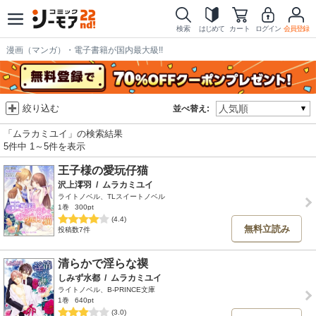
検索
はじめて
カート
ログイン
会員登録
漫画（マンガ）・電子書籍が国内最大級!!
絞り込む
並べ替え:
「ムラカミユイ」の検索結果
5件中 1～5件を表示
王子様の愛玩仔猫
沢上澪羽
/
ムラカミユイ
ライトノベル、TLスイートノベル
1巻
300pt
(4.4)
無料立読み
投稿数7件
清らかで淫らな禊
しみず水都
/
ムラカミユイ
ライトノベル、B-PRINCE文庫
1巻
640pt
(3.0)