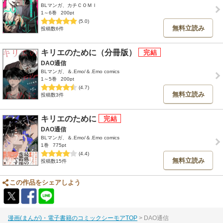
BLマンガ、カチＣＯＭＩ
1～6巻
200pt
(5.0)
無料立読み
投稿数6件
キリエのために（分冊版）
DAO通信
BLマンガ、＆.Emo/＆.Emo comics
1～5巻
200pt
(4.7)
無料立読み
投稿数3件
キリエのために
DAO通信
BLマンガ、＆.Emo/＆.Emo comics
1巻
775pt
(4.4)
無料立読み
投稿数15件
この作品をシェアしよう
漫画(まんが)・電子書籍のコミックシーモアTOP
DAO通信