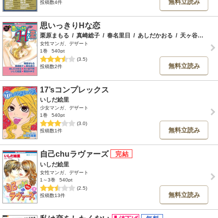
無料立読み
投稿数4件
思いっきりHな恋
栗原まもる
/
真崎総子
/
春名里日
/
あしだかおる
/
天ヶ谷千明
/
女性マンガ、デザート
1巻
540pt
(3.5)
無料立読み
投稿数2件
17’sコンプレックス
いしだ絵里
少女マンガ、デザート
1巻
540pt
(3.0)
無料立読み
投稿数1件
自己chuラヴァーズ
いしだ絵里
女性マンガ、デザート
1～3巻
540pt
(2.5)
無料立読み
投稿数13件