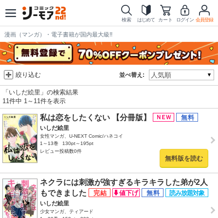
検索
はじめて
カート
ログイン
会員登録
漫画（マンガ）・電子書籍が国内最大級!!
絞り込む
並べ替え:
「いしだ絵里」の検索結果
11件中 1～11件を表示
私は恋をしたくない 【分冊版】
いしだ絵里
女性マンガ、U-NEXT Comic/ハネコイ
1～13巻
130pt～195pt
レビュー投稿数0件
無料版を読む
ネクラには刺激が強すぎるキラキラした弟が2人
もできました
いしだ絵里
少女マンガ、ティアード