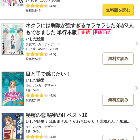
1～30巻
150pt～200pt
(4.5)
無料版を読む
投稿数84件
ネクラには刺激が強すぎるキラキラした弟が2人
もできました 単行本版
いしだ絵里
少女マンガ、ティアード
1～6巻
450pt～700pt
(4.5)
無料立読み
投稿数52件
目と手で感じたい！
いしだ絵里
少女マンガ、デザート
1巻
540pt
(4.0)
無料立読み
投稿数1件
秘密の恋 秘密のH ベスト10
いしだ絵里
/
流田まさみ
/
かわちゆかり
/
水槻れん
/
永瀬れいこ
女性マンガ、デザート
1巻
540pt
(3.5)