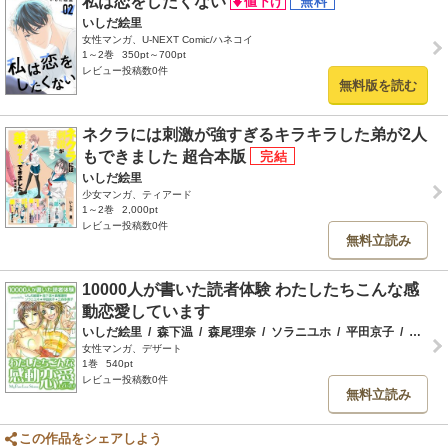
私は恋をしたくない
いしだ絵里
女性マンガ、U-NEXT Comic/ハネコイ
1～2巻
350pt～700pt
レビュー投稿数0件
無料版を読む
ネクラには刺激が強すぎるキラキラした弟が2人
もできました 超合本版
いしだ絵里
少女マンガ、ティアード
1～2巻
2,000pt
レビュー投稿数0件
無料立読み
10000人が書いた読者体験 わたしたちこんな感
動恋愛しています
いしだ絵里
/
森下温
/
森尾理奈
/
ソラニユホ
/
平田京子
/
三森多惠子
女性マンガ、デザート
1巻
540pt
レビュー投稿数0件
無料立読み
この作品をシェアしよう