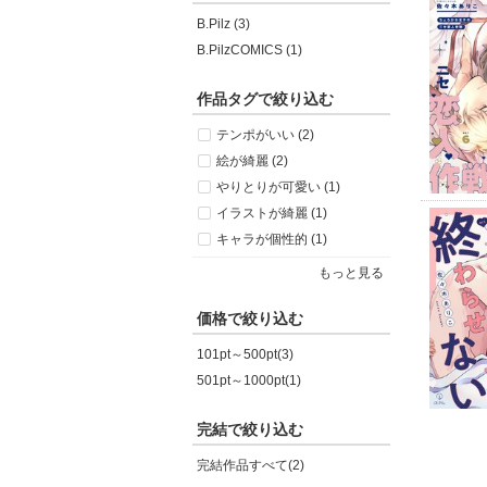
B.Pilz (3)
B.PilzCOMICS (1)
作品タグで絞り込む
テンポがいい (2)
絵が綺麗 (2)
やりとりが可愛い (1)
イラストが綺麗 (1)
キャラが個性的 (1)
もっと見る
価格で絞り込む
101pt～500pt(3)
501pt～1000pt(1)
完結で絞り込む
完結作品すべて(2)