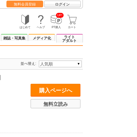
無料会員登録
ログイン
UP!
はじめて
ヘルプ
PT購入
カート
ライト
雑誌・写真集
メディア化
アダルト
並べ替え:
】
購入ページへ
無料立読み