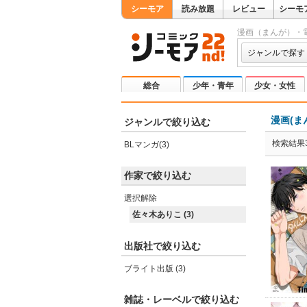
シーモア
読み放題
レビュー
シーモ
漫画（まんが）・
ジャンルで探す
総合
少年・青年
少女・女性
漫画(ま
ジャンルで絞り込む
検索結果
BLマンガ(3)
作家で絞り込む
選択解除
佐々木ありこ (3)
出版社で絞り込む
ブライト出版 (3)
雑誌・レーベルで絞り込む