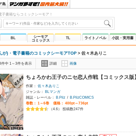
ア島
電子書籍ならコミックシーモア！
シーモア
BL
TL
ライトノベル
小説・実用書
コミックス
んが)・電子書籍のコミックシーモアTOP
>
佐々木ありこ
3件中 1～3件を表示
詳細
画像
ちょろかわ王子のニセ恋人作戦【コミックス版
作家：
佐々木ありこ
ジャンル：
BLマンガ
雑誌・レーベル：
B.Pilz
/
B.PilzCOMICS
巻数：
1～6巻
価格： 400pt～736pt
（4.6） 投稿数247件