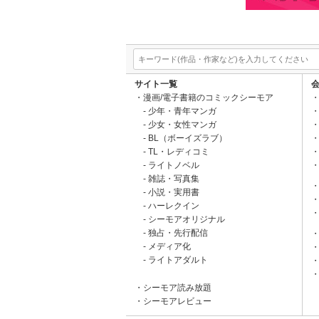
サイト一覧
漫画/電子書籍のコミックシーモア
少年・青年マンガ
少女・女性マンガ
BL（ボーイズラブ）
TL・レディコミ
ライトノベル
雑誌・写真集
小説・実用書
ハーレクイン
シーモアオリジナル
独占・先行配信
メディア化
ライトアダルト
シーモア読み放題
シーモアレビュー