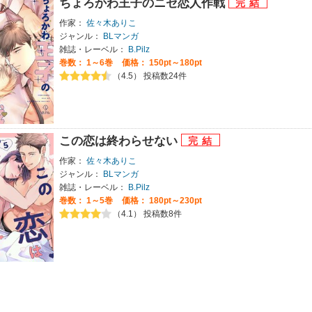
ちょろかわ王子のニセ恋人作戦
作家：
佐々木ありこ
ジャンル：
BLマンガ
雑誌・レーベル：
B.Pilz
巻数：
1～6巻
価格： 150pt～180pt
（4.5） 投稿数24件
この恋は終わらせない
作家：
佐々木ありこ
ジャンル：
BLマンガ
雑誌・レーベル：
B.Pilz
巻数：
1～5巻
価格： 180pt～230pt
（4.1） 投稿数8件