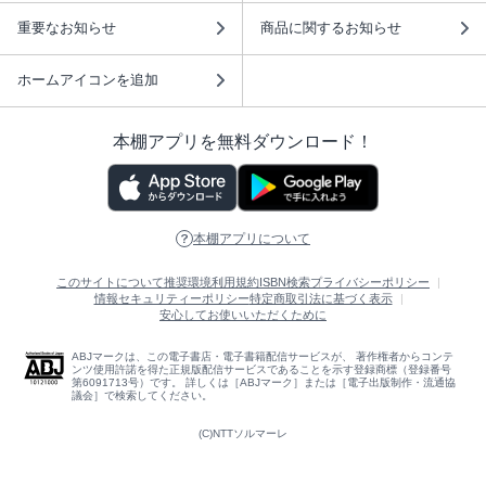
重要なお知らせ
商品に関するお知らせ
ホームアイコンを追加
本棚アプリを無料ダウンロード！
本棚アプリについて
このサイトについて
推奨環境
利用規約
ISBN検索
プライバシーポリシー
情報セキュリティーポリシー
特定商取引法に基づく表示
安心してお使いいただくために
ABJマークは、この電子書店・電子書籍配信サービスが、 著作権者からコンテ
ンツ使用許諾を得た正規版配信サービスであることを示す登録商標（登録番号
第6091713号）です。 詳しくは［ABJマーク］または［電子出版制作・流通協
議会］で検索してください。
(C)NTTソルマーレ