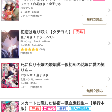
フェイ
/
白花はぎ
/
金子りさ
少女マンガ
1～16巻
120pt
レビュー投稿数0件
無料立読み
初恋は返り咲く【タテヨミ】
金子りさ
/
テラーノベル
BLマンガ、Studio reBorn
1～50巻
0pt～60pt
(5.0)
投稿数7件
死に戻り令嬢の婚姻譚～仮初めの花嫁に愛の契
りを～
パジャマ
/
金子りさ
女性マンガ、mono comic
1～3巻
330pt
レビュー投稿数0件
無料立読み
スカートに隠した秘密～吸血鬼転生～【単行本
版】