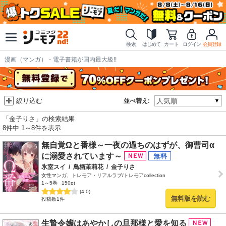
検索
はじめて
カート
ログイン
会員登録
漫画（マンガ）・電子書籍が国内最大級!!
絞り込む
並べ替え:
「金子りさ」の検索結果
8件中 1～8件を表示
無自覚Ωと番様～一夜の過ちのはずが、御曹司α
に溺愛されています～
氷室スイ
/
鳥栖茉莉花
/
金子りさ
女性マンガ、トレモア・リアルラブ/トレモアcollection
1～5巻
150pt
(4.0)
無料版を読む
投稿数1件
生贄令嬢はあやかしの旦那様と愛を知る