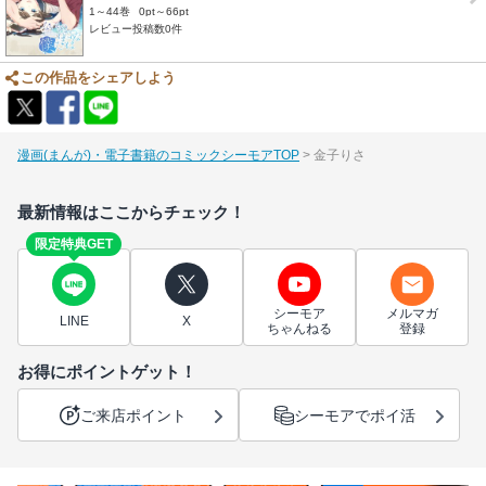
1～44巻
0pt～66pt
レビュー投稿数0件
この作品をシェアしよう
漫画(まんが)・電子書籍のコミックシーモアTOP
金子りさ
最新情報はここからチェック！
限定特典GET
シーモア
メルマガ
LINE
X
ちゃんねる
登録
お得にポイントゲット！
ご来店ポイント
シーモアでポイ活