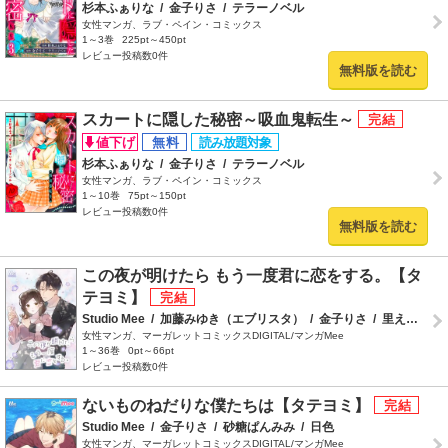
杉本ふぁりな
/
金子りさ
/
テラーノベル
女性マンガ、ラブ・ペイン・コミックス
1～3巻
225pt～450pt
レビュー投稿数0件
無料版を読む
スカートに隠した秘密～吸血鬼転生～
杉本ふぁりな
/
金子りさ
/
テラーノベル
女性マンガ、ラブ・ペイン・コミックス
1～10巻
75pt～150pt
レビュー投稿数0件
無料版を読む
この夜が明けたら もう一度君に恋をする。【タ
テヨミ】
Studio Mee
/
加藤みゆき（エブリスタ）
/
金子りさ
/
里えり
/
ふ
女性マンガ、マーガレットコミックスDIGITAL/マンガMee
1～36巻
0pt～66pt
レビュー投稿数0件
ないものねだりな僕たちは【タテヨミ】
Studio Mee
/
金子りさ
/
砂糖ぱんみみ
/
日色
女性マンガ、マーガレットコミックスDIGITAL/マンガMee