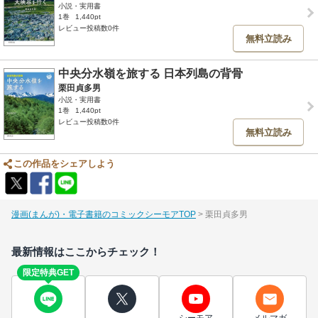
小説・実用書
1巻
1,440pt
レビュー投稿数0件
無料立読み
中央分水嶺を旅する 日本列島の背骨
栗田貞多男
小説・実用書
1巻
1,440pt
レビュー投稿数0件
無料立読み
この作品をシェアしよう
漫画(まんが)・電子書籍のコミックシーモアTOP
栗田貞多男
最新情報はここからチェック！
限定特典GET