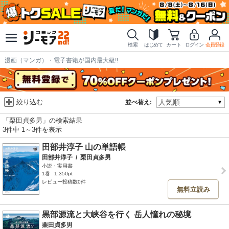
検索
はじめて
カート
ログイン
会員登録
漫画（マンガ）・電子書籍が国内最大級!!
絞り込む
並べ替え:
「栗田貞多男」の検索結果
3件中 1～3件を表示
田部井淳子 山の単語帳
田部井淳子
/
栗田貞多男
小説・実用書
1巻
1,350pt
レビュー投稿数0件
無料立読み
黒部源流と大峡谷を行く 岳人憧れの秘境
栗田貞多男