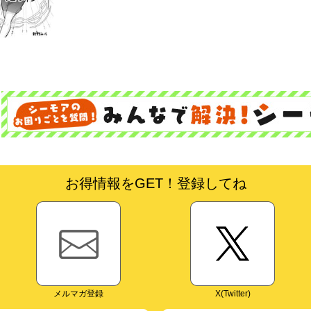
お得情報をGET！登録してね
メルマガ登録
X(Twitter)