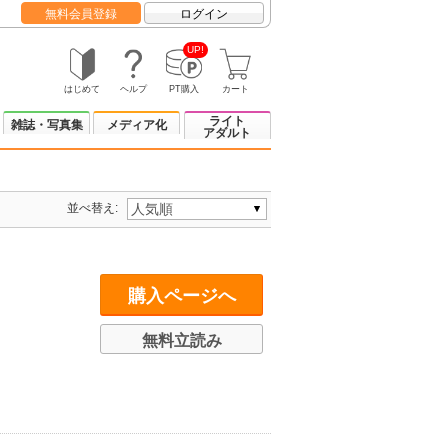
無料会員登録
ログイン
UP!
はじめて
ヘルプ
PT購入
カート
ライト
雑誌・写真集
メディア化
アダルト
並べ替え:
購入ページへ
無料立読み