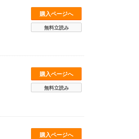
購入ページへ
無料立読み
購入ページへ
無料立読み
購入ページへ