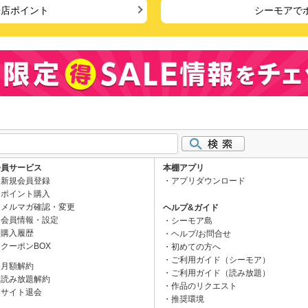
来店ポイント
シーモアで
会員サービス
本棚アプリ
新規会員登録
アプリダウンロード
ポイント購入
メルマガ確認・変更
ヘルプ&ガイド
会員情報・設定
シーモア島
購入履歴
ヘルプ/お問合せ
クーポンBOX
初めての方へ
ご利用ガイド（シーモア）
月額解約
ご利用ガイド（読み放題）
読み放題解約
作品のリクエスト
サイト退会
推奨環境