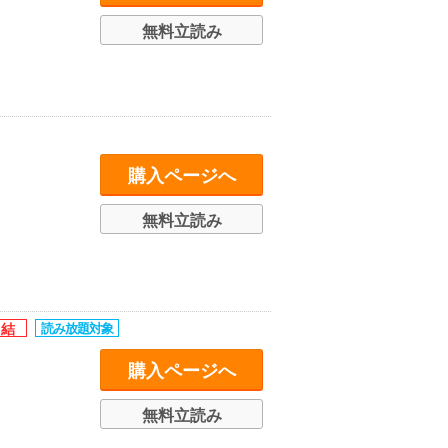
無料立読み
購入ページへ
無料立読み
購入ページへ
無料立読み