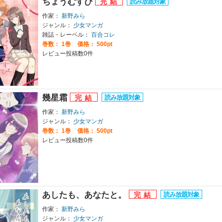
ちょうむすび
作家：
新野みら
ジャンル：
少女マンガ
雑誌・レーベル：
百合コレ
巻数：
1巻
価格： 500pt
レビュー投稿数0件
幾星霜
作家：
新野みら
ジャンル：
少女マンガ
巻数：
1巻
価格： 500pt
レビュー投稿数0件
あしたも、あなたと。
作家：
新野みら
ジャンル：
少女マンガ