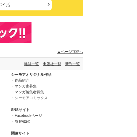
ポイ活
▲ページTOPへ
雑誌一覧
出版社一覧
新刊一覧
シーモアオリジナル作品
作品紹介
マンガ家募集
マンガ編集者募集
シーモアコミックス
SNSサイト
Facebookページ
X(Twitter)
関連サイト