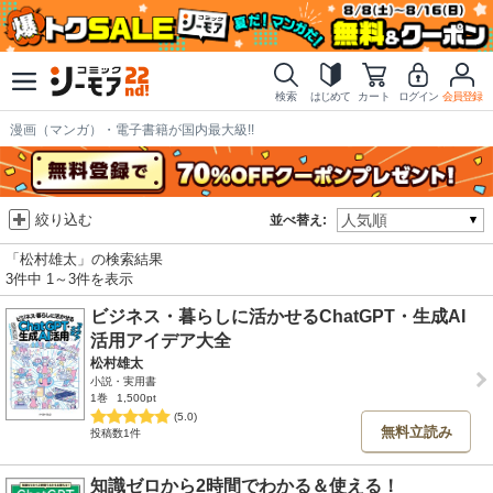
検索
はじめて
カート
ログイン
会員登録
漫画（マンガ）・電子書籍が国内最大級!!
絞り込む
並べ替え:
「松村雄太」の検索結果
3件中 1～3件を表示
ビジネス・暮らしに活かせるChatGPT・生成AI
活用アイデア大全
松村雄太
小説・実用書
1巻
1,500pt
(5.0)
無料立読み
投稿数1件
知識ゼロから2時間でわかる＆使える！