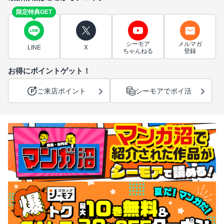
限定特典GET
シーモア
メルマガ
LINE
X
ちゃんねる
登録
お得にポイントゲット！
ご来店ポイント
シーモアでポイ活