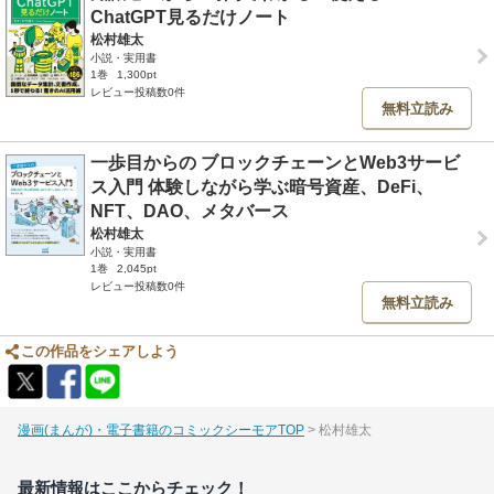
ChatGPT見るだけノート
松村雄太
小説・実用書
1巻
1,300pt
レビュー投稿数0件
無料立読み
一歩目からの ブロックチェーンとWeb3サービ
ス入門 体験しながら学ぶ暗号資産、DeFi、
NFT、DAO、メタバース
松村雄太
小説・実用書
1巻
2,045pt
レビュー投稿数0件
無料立読み
この作品をシェアしよう
漫画(まんが)・電子書籍のコミックシーモアTOP
松村雄太
最新情報はここからチェック！