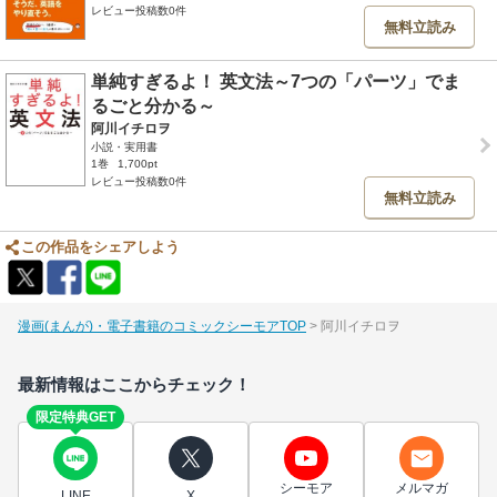
レビュー投稿数0件
無料立読み
単純すぎるよ！ 英文法～7つの「パーツ」でま
るごと分かる～
阿川イチロヲ
小説・実用書
1巻
1,700pt
レビュー投稿数0件
無料立読み
この作品をシェアしよう
漫画(まんが)・電子書籍のコミックシーモアTOP
阿川イチロヲ
最新情報はここからチェック！
限定特典GET
シーモア
メルマガ
LINE
X