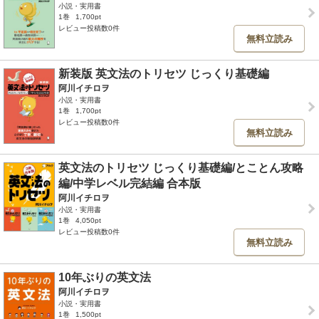
小説・実用書
1巻
1,700pt
レビュー投稿数0件
無料立読み
新装版 英文法のトリセツ じっくり基礎編
阿川イチロヲ
小説・実用書
1巻
1,700pt
レビュー投稿数0件
無料立読み
英文法のトリセツ じっくり基礎編/とことん攻略
編/中学レベル完結編 合本版
阿川イチロヲ
小説・実用書
1巻
4,050pt
レビュー投稿数0件
無料立読み
10年ぶりの英文法
阿川イチロヲ
小説・実用書
1巻
1,500pt