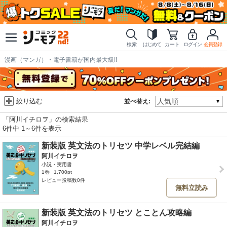
検索
はじめて
カート
ログイン
会員登録
漫画（マンガ）・電子書籍が国内最大級!!
絞り込む
並べ替え:
「阿川イチロヲ」の検索結果
6件中 1～6件を表示
新装版 英文法のトリセツ 中学レベル完結編
阿川イチロヲ
小説・実用書
1巻
1,700pt
レビュー投稿数0件
無料立読み
新装版 英文法のトリセツ とことん攻略編
阿川イチロヲ