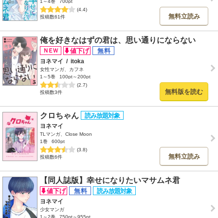
1～4巻
700pt
(4.4)
無料立読み
投稿数61件
俺を好きなはずの君は、思い通りにならない
ヨネマイ
/
itoka
女性マンガ、カフネ
1～5巻
100pt～200pt
(2.7)
無料版を読む
投稿数3件
クロちゃん
ヨネマイ
TLマンガ、Close Moon
1巻
600pt
(3.8)
無料立読み
投稿数6件
【同人誌版】幸せになりたいマサムネ君
ヨネマイ
少女マンガ
1～2巻
750pt～955pt