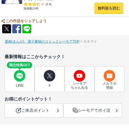
(3.6)
無料版を読む
投稿数23件
この作品をシェアしよう
漫画(まんが)・電子書籍のコミックシーモアTOP
ヨネマイ
最新情報はここからチェック！
限定特典GET
シーモア
メルマガ
LINE
X
ちゃんねる
登録
お得にポイントゲット！
ご来店ポイント
シーモアでポイ活