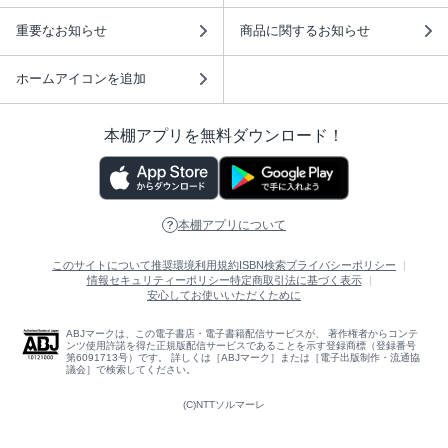
重要なお知らせ
商品に関するお知らせ
ホームアイコンを追加
本棚アプリを無料ダウンロード！
本棚アプリについて
このサイトについて
推奨環境
利用規約
ISBN検索
プライバシーポリシー
情報セキュリティーポリシー
特定商取引法に基づく表示
安心してお使いいただくために
ABJマークは、この電子書店・電子書籍配信サービスが、 著作権者からコンテ
ンツ使用許諾を得た正規版配信サービスであることを示す登録商標（登録番号
第6091713号）です。 詳しくは［ABJマーク］または［電子出版制作・流通協
議会］で検索してください。
(C)NTTソルマーレ