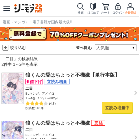
検索
はじめて
カート
ログイン
会員登録
漫画（マンガ）・電子書籍が国内最大級!!
絞り込む
並べ替え:
「二目」の検索結果
2件中 1～2件を表示
狼くんの愛はちょっと不機嫌【単行本版】
二目
BLマンガ、アメイロ
1～4巻
150pt～602pt
(4.3)
立読み増量中
投稿数310件
狼くんの愛はちょっと不機嫌
二目
BLマンガ、アメイロ