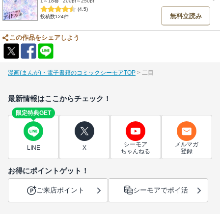
1～18巻
200pt～250pt
(4.5)
無料立読み
投稿数124件
この作品をシェアしよう
漫画(まんが)・電子書籍のコミックシーモアTOP
二目
最新情報はここからチェック！
限定特典GET
シーモア
メルマガ
LINE
X
ちゃんねる
登録
お得にポイントゲット！
ご来店ポイント
シーモアでポイ活