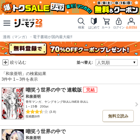
検索
はじめて
カート
ログイン
会員登録
漫画（マンガ）・電子書籍が国内最大級!!
絞り込む
並べ替え:
「和泉亜明」の検索結果
3件中 1～3件を表示
嘲笑う世界の中で 連載版
和泉亜明
青年マンガ、ヤングキングBULL/WEB BULL
1～15巻
200pt
(3.8)
無料立読み
投稿数8件
嘲笑う世界の中で
和泉亜明