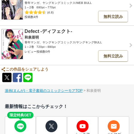
青年マンガ、ヤングキングコミックス/WEB BULL
1～2巻
690pt～770pt
(4.8)
無料立読み
投稿数4件
Defect -ディフェクト-
和泉亜明
青年マンガ、ヤングキングコミックス/ヤングキングBULL
1～2巻
720pt～880pt
レビュー投稿数0件
無料立読み
この作品をシェアしよう
漫画(まんが)・電子書籍のコミックシーモアTOP
和泉亜明
最新情報はここからチェック！
限定特典GET