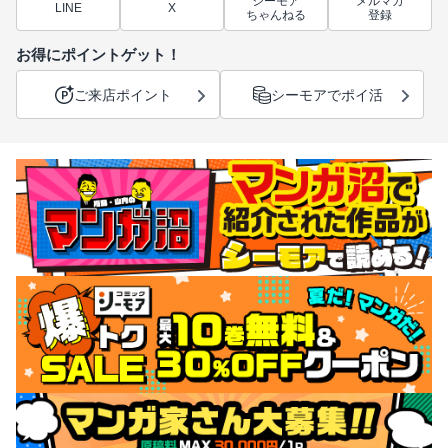
シーモア
メルマガ
LINE
X
ちゃんねる
登録
お得にポイントゲット！
ご来店ポイント
シーモアでポイ活