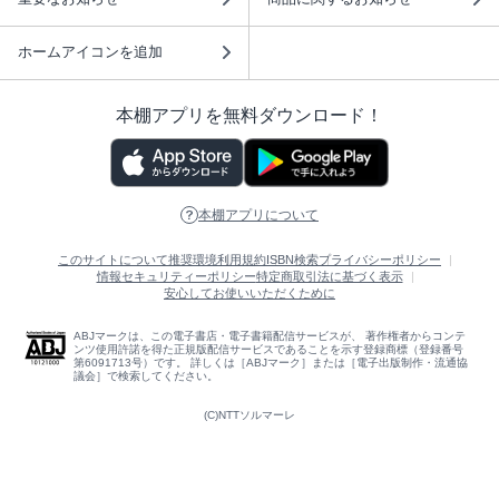
ホームアイコンを追加
本棚アプリを無料ダウンロード！
本棚アプリについて
このサイトについて
推奨環境
利用規約
ISBN検索
プライバシーポリシー
情報セキュリティーポリシー
特定商取引法に基づく表示
安心してお使いいただくために
ABJマークは、この電子書店・電子書籍配信サービスが、 著作権者からコンテ
ンツ使用許諾を得た正規版配信サービスであることを示す登録商標（登録番号
第6091713号）です。 詳しくは［ABJマーク］または［電子出版制作・流通協
議会］で検索してください。
(C)NTTソルマーレ