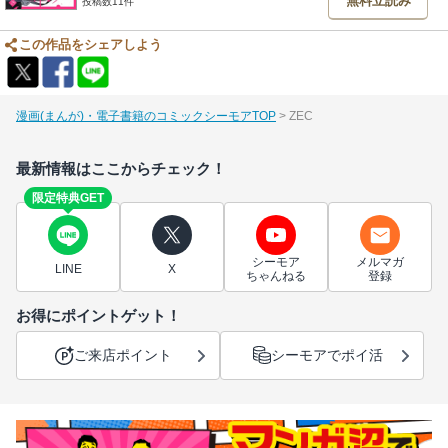
無料立読み
投稿数11件
この作品をシェアしよう
漫画(まんが)・電子書籍のコミックシーモアTOP
ZEC
最新情報はここからチェック！
限定特典GET
シーモア
メルマガ
LINE
X
ちゃんねる
登録
お得にポイントゲット！
ご来店ポイント
シーモアでポイ活