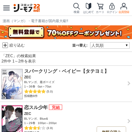
検索
はじめて
カート
ログイン
会員登録
漫画（マンガ）・電子書籍が国内最大級!!
絞り込む
並べ替え:
「ZEC」の検索結果
2件中 1～2件を表示
スパークリング・ベイビー【タテヨミ】
ZEC
BLマンガ、最ボーイズ
1～36巻
0pt～70pt
(5.0)
投稿数8件
恋スル少年
ZEC
BLマンガ、Blue&
1～29巻
100pt～200pt
(3.9)