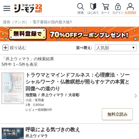
検索
はじめて
カート
ログイン
会員登録
漫画（マンガ）・電子書籍が国内最大級!!
絞り込む
並べ替え:
「井上ウィマラ」の検索結果
5件中 1～5件を表示
トラウマとマインドフルネス：心理療法・ソー
シャルワーク・仏教瞑想が照らすケアの本質と
回復への道のり
池埜聡
/
井上ウィマラ
/
大谷彰
小説・実用書
1巻
3,800pt
レビュー投稿数0件
無料立読み
呼吸による気づきの教え
井上ウィマラ