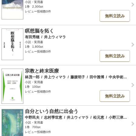
小説・実用書
1巻
2,300pt
レビュー投稿数0件
無料立読み
瞑想脳を拓く
有田秀穂
/
井上ウィマラ
小説・実用書
1巻
1,800pt
レビュー投稿数0件
無料立読み
宗教と終末医療
林茂一郎
/
井上ウィマラ
/
藤腹明子
/
田中雅博
/
中央学術研究所
小説・実用書
1巻
100pt
レビュー投稿数0件
無料立読み
自分という自然に出会う
中野民夫
/
志村季世恵
/
井上ウィマラ
/
松元恵
/
小野三津子
/
松
小説・実用書
1巻
700pt
レビュー投稿数0件