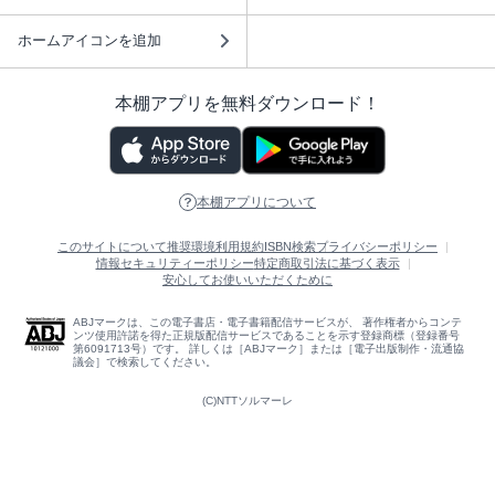
ホームアイコンを追加
本棚アプリを無料ダウンロード！
本棚アプリについて
このサイトについて
推奨環境
利用規約
ISBN検索
プライバシーポリシー
情報セキュリティーポリシー
特定商取引法に基づく表示
安心してお使いいただくために
ABJマークは、この電子書店・電子書籍配信サービスが、 著作権者からコンテ
ンツ使用許諾を得た正規版配信サービスであることを示す登録商標（登録番号
第6091713号）です。 詳しくは［ABJマーク］または［電子出版制作・流通協
議会］で検索してください。
(C)NTTソルマーレ