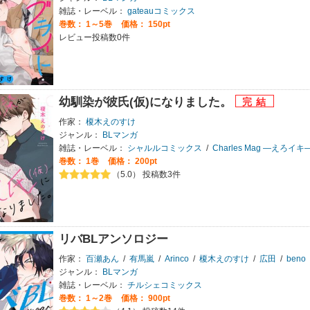
雑誌・レーベル：
gateauコミックス
巻数：
1～5巻
価格： 150pt
レビュー投稿数0件
幼馴染が彼氏(仮)になりました。
作家：
榎木えのすけ
ジャンル：
BLマンガ
雑誌・レーベル：
シャルルコミックス
/
Charles Mag ―えろイキ
巻数：
1巻
価格： 200pt
（5.0） 投稿数3件
リバBLアンソロジー
作家：
百瀬あん
/
有馬嵐
/
Arinco
/
榎木えのすけ
/
広田
/
beno
ジャンル：
BLマンガ
雑誌・レーベル：
チルシェコミックス
巻数：
1～2巻
価格： 900pt