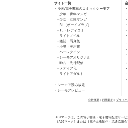
サイト一覧
漫画/電子書籍のコミックシーモア
少年・青年マンガ
少女・女性マンガ
BL（ボーイズラブ）
TL・レディコミ
ライトノベル
雑誌・写真集
小説・実用書
ハーレクイン
シーモアオリジナル
独占・先行配信
メディア化
ライトアダルト
シーモア読み放題
シーモアレビュー
会社概要
|
利用規約
|
プライバ
ABJマークは、この電子書店・電子書籍配信サービ
［ABJマーク］または［電子出版制作・流通協議