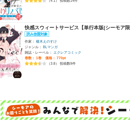
（4.1） 投稿数14件
快感スウィートサービス【単行本版(シーモア限
作家：
榎木えのすけ
ジャンル：
BLマンガ
雑誌・レーベル：
エクレアコミック
巻数：
1巻
価格： 770pt
（3.8） 投稿数9件