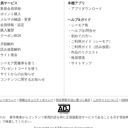
会員サービス
本棚アプリ
新規会員登録
アプリダウンロード
ポイント購入
メルマガ確認・変更
ヘルプ&ガイド
会員情報・設定
シーモア島
購入履歴
ヘルプ/お問合せ
クーポンBOX
初めての方へ
ご利用ガイド（シーモア）
月額解約
ご利用ガイド（読み放題）
読み放題解約
作品のリクエスト
サイト退会
推奨環境
シーモア図書券を使う
サイトマップ
プレゼントコードを使う
サイトからのお知らせ
コンテンツに関するお知らせ
シーポリシー
|
情報セキュリティポリシー
|
特定商取引法に基づく表示
|
このサイトについて
|
ISB
スが、 著作権者からコンテンツ使用許諾を得た正規版配信サービスであることを示す登録商標（
会］で検索してください。