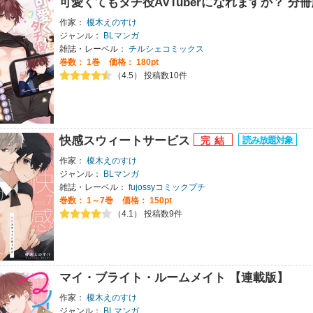
可愛くてもタチ役AVTuberになれますか？ 分冊
作家：
榎木えのすけ
ジャンル：
BLマンガ
雑誌・レーベル：
チルシェコミックス
巻数：
1巻
価格： 180pt
（4.5） 投稿数10件
快感スウィートサービス
作家：
榎木えのすけ
ジャンル：
BLマンガ
雑誌・レーベル：
fujossyコミックプチ
巻数：
1～7巻
価格： 150pt
（4.1） 投稿数9件
マイ・ブライト・ルームメイト 【連載版】
作家：
榎木えのすけ
ジャンル：
BLマンガ