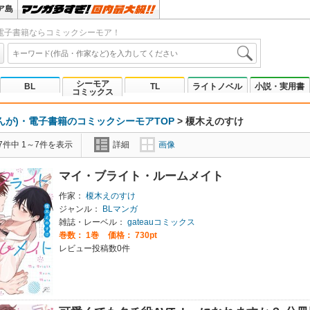
ア島
電子書籍ならコミックシーモア！
シーモア
BL
TL
ライトノベル
小説・実用書
コミックス
んが)・電子書籍のコミックシーモアTOP
>
榎木えのすけ
7件中 1～7件を表示
詳細
画像
マイ・ブライト・ルームメイト
作家：
榎木えのすけ
ジャンル：
BLマンガ
雑誌・レーベル：
gateauコミックス
巻数：
1巻
価格： 730pt
レビュー投稿数0件