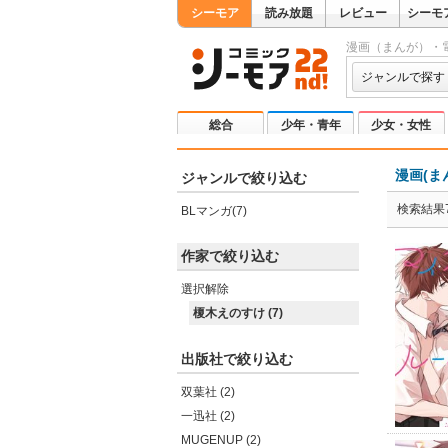
シーモア
読み放題
レビュー
シーモ
漫画（まんが）・
ジャンルで探す
総合
少年・青年
少女・女性
漫画(ま
ジャンルで絞り込む
検索結果
BLマンガ(7)
作家で絞り込む
選択解除
榎木えのすけ (7)
出版社で絞り込む
双葉社 (2)
一迅社 (2)
MUGENUP (2)