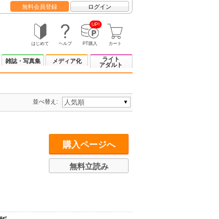
無料会員登録
ログイン
UP!
はじめて
ヘルプ
PT購入
カート
ライト
雑誌・写真集
メディア化
アダルト
並べ替え:
購入ページへ
無料立読み