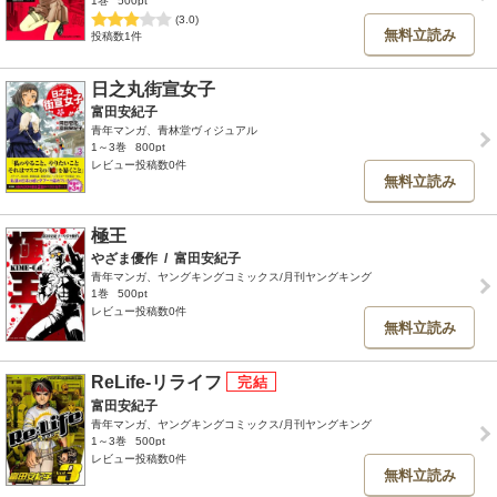
1巻
500pt
(3.0)
無料立読み
投稿数1件
日之丸街宣女子
富田安紀子
青年マンガ、青林堂ヴィジュアル
1～3巻
800pt
レビュー投稿数0件
無料立読み
極王
やざま優作
/
富田安紀子
青年マンガ、ヤングキングコミックス/月刊ヤングキング
1巻
500pt
レビュー投稿数0件
無料立読み
ReLife-リライフ
富田安紀子
青年マンガ、ヤングキングコミックス/月刊ヤングキング
1～3巻
500pt
レビュー投稿数0件
無料立読み