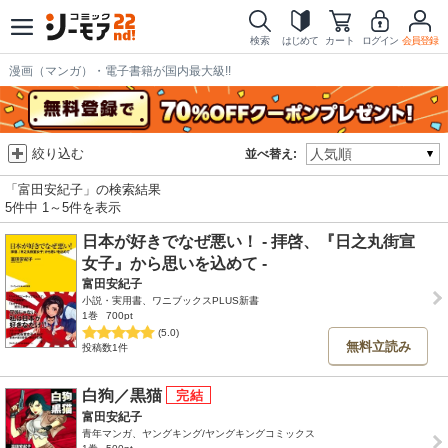
検索
はじめて
カート
ログイン
会員登録
漫画（マンガ）・電子書籍が国内最大級!!
絞り込む
並べ替え:
「富田安紀子」の検索結果
5件中 1～5件を表示
日本が好きでなぜ悪い！ - 拝啓、『日之丸街宣
女子』から思いを込めて -
富田安紀子
小説・実用書、ワニブックスPLUS新書
1巻
700pt
(5.0)
無料立読み
投稿数1件
白狗／黒猫
富田安紀子
青年マンガ、ヤングキング/ヤングキングコミックス