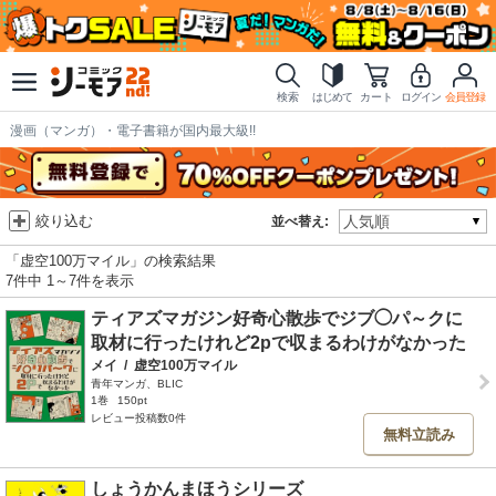
検索
はじめて
カート
ログイン
会員登録
漫画（マンガ）・電子書籍が国内最大級!!
絞り込む
並べ替え:
「虚空100万マイル」の検索結果
7件中 1～7件を表示
ティアズマガジン好奇心散歩でジブ◯パ～クに
取材に行ったけれど2pで収まるわけがなかった
メイ
/
虚空100万マイル
青年マンガ、BLIC
1巻
150pt
レビュー投稿数0件
無料立読み
しょうかんまほうシリーズ