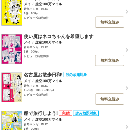
メイ
/
虚空100万マイル
青年マンガ、BLIC
1巻
100pt
レビュー投稿数0件
無料立読み
使い魔はネコちゃんを希望します
メイ
/
虚空100万マイル
青年マンガ、BLIC
1巻
200pt
レビュー投稿数0件
無料立読み
名古屋お散歩日和!
メイ
/
虚空100万マイル
青年マンガ、BLIC
1～5巻
100pt～300pt
レビュー投稿数0件
無料立読み
船で旅行しよう!
メイ
/
虚空100万マイル
青年マンガ、BLIC
1巻
200pt