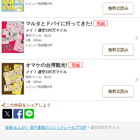
レビュー投稿数0件
無料立読み
マルタとドバイに行ってきた!
メイ
/
虚空100万マイル
青年マンガ、BLIC
1巻
300pt
レビュー投稿数0件
無料立読み
オマケの台湾観光!
メイ
/
虚空100万マイル
青年マンガ、BLIC
1巻
200pt
レビュー投稿数0件
無料立読み
この作品をシェアしよう
漫画(まんが)・電子書籍のコミックシーモアTOP
虚空100万マイル