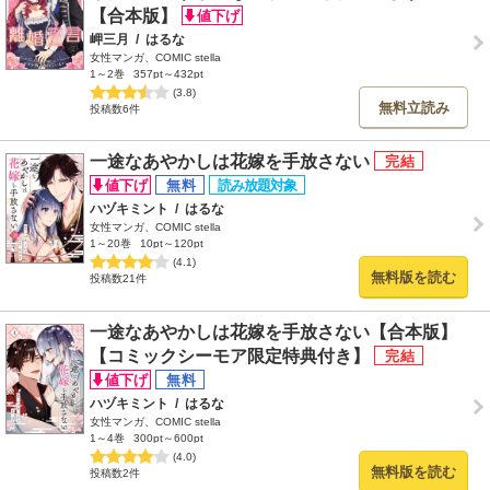
【合本版】
岬三月
/
はるな
女性マンガ、COMIC stella
1～2巻
357pt～432pt
(3.8)
無料立読み
投稿数6件
一途なあやかしは花嫁を手放さない
ハヅキミント
/
はるな
女性マンガ、COMIC stella
1～20巻
10pt～120pt
(4.1)
無料版を読む
投稿数21件
一途なあやかしは花嫁を手放さない【合本版】
【コミックシーモア限定特典付き】
ハヅキミント
/
はるな
女性マンガ、COMIC stella
1～4巻
300pt～600pt
(4.0)
無料版を読む
投稿数2件