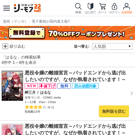
検索
はじめて
カート
ログイン
会員登録
漫画（マンガ）・電子書籍が国内最大級!!
絞り込む
並べ替え:
「はるな」の検索結果
4件中 1～4件を表示
悪役令嬢の離婚宣言～バッドエンドから逃げ出
したいのですが、なぜか執着されています！～
岬三月
/
はるな
女性マンガ、COMIC stella
1～12巻
10pt～150pt
(4.1)
無料版を読む
投稿数22件
悪役令嬢の離婚宣言～バッドエンドから逃げ出
したいのですが、なぜか執着されています！～