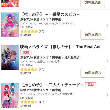
無料立読み
【推しの子】 ～一番星のスピカ～
赤坂アカ×横槍メンゴ
/
田中創
ライトノベル、ジャンプジェイブックスDIGITAL
1巻
880pt
(5.0)
無料立読み
投稿数4件
映画ノベライズ 【推しの子】－The Final Act－
赤坂アカ×横槍メンゴ
/
田中創
/
北川亜矢子
ライトノベル、集英社オレンジ文庫
1巻
760pt
(4.5)
無料立読み
投稿数2件
【推しの子】 ～二人のエチュード～
赤坂アカ×横槍メンゴ
/
田中創
ライトノベル、ジャンプジェイブックスDIGITAL
1巻
880pt
(4.2)
投稿数5件