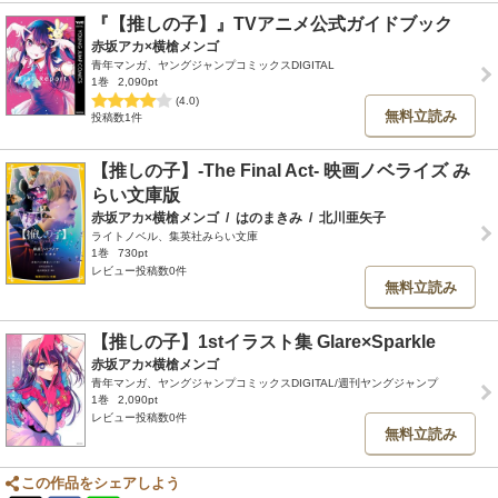
『【推しの子】』TVアニメ公式ガイドブック
赤坂アカ×横槍メンゴ
青年マンガ、ヤングジャンプコミックスDIGITAL
1巻
2,090pt
(4.0)
無料立読み
投稿数1件
【推しの子】-The Final Act- 映画ノベライズ み
らい文庫版
赤坂アカ×横槍メンゴ
/
はのまきみ
/
北川亜矢子
ライトノベル、集英社みらい文庫
1巻
730pt
レビュー投稿数0件
無料立読み
【推しの子】1stイラスト集 Glare×Sparkle
赤坂アカ×横槍メンゴ
青年マンガ、ヤングジャンプコミックスDIGITAL/週刊ヤングジャンプ
1巻
2,090pt
レビュー投稿数0件
無料立読み
この作品をシェアしよう