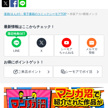
漫画(まんが)・電子書籍のコミックシーモアTOP
赤坂アカ×横槍メンゴ
最新情報はここからチェック！
限定特典GET
シーモア
メルマガ
LINE
X
ちゃんねる
登録
お得にポイントゲット！
ご来店ポイント
シーモアでポイ活