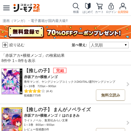
検索
はじめて
カート
ログイン
会員登録
漫画（マンガ）・電子書籍が国内最大級!!
絞り込む
並べ替え:
「赤坂アカ×横槍メンゴ」の検索結果
8件中 1～8件を表示
【推しの子】
赤坂アカ×横槍メンゴ
青年マンガ、ヤングジャンプコミックスDIGITAL/週刊ヤングジャンプ
1～16巻
720pt～900pt
(4.4)
無料立読み
投稿数775件
【推しの子】 まんがノベライズ
赤坂アカ×横槍メンゴ
/
はのまきみ
ライトノベル、集英社みらい文庫
1～3巻
800pt～900pt
レビュー投稿数0件