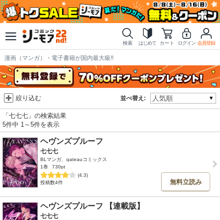
検索
はじめて
カート
ログイン
会員登録
漫画（マンガ）・電子書籍が国内最大級!!
絞り込む
並べ替え:
「七七七」の検索結果
5件中 1～5件を表示
ヘヴンズプルーフ
七七七
BLマンガ、gateauコミックス
1巻
730pt
(4.3)
無料立読み
投稿数4件
ヘヴンズプルーフ 【連載版】
七七七