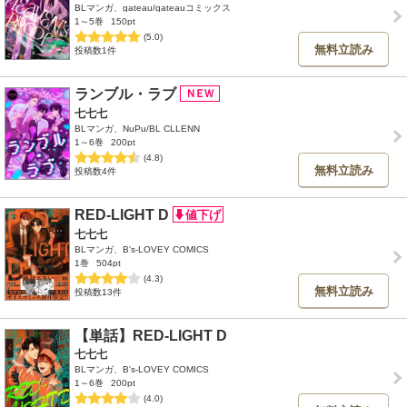
BLマンガ、gateau/gateauコミックス
1～5巻
150pt
(5.0)
無料立読み
投稿数1件
ランブル・ラブ
七七七
BLマンガ、NuPu/BL CLLENN
1～6巻
200pt
(4.8)
無料立読み
投稿数4件
RED-LIGHT D
七七七
BLマンガ、B's-LOVEY COMICS
1巻
504pt
(4.3)
無料立読み
投稿数13件
【単話】RED-LIGHT D
七七七
BLマンガ、B's-LOVEY COMICS
1～6巻
200pt
(4.0)