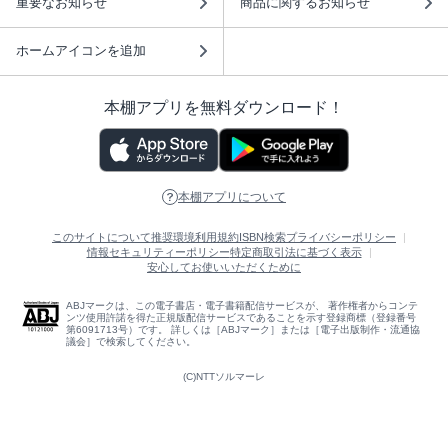
重要なお知らせ
商品に関するお知らせ
ホームアイコンを追加
本棚アプリを無料ダウンロード！
本棚アプリについて
このサイトについて
推奨環境
利用規約
ISBN検索
プライバシーポリシー
情報セキュリティーポリシー
特定商取引法に基づく表示
安心してお使いいただくために
ABJマークは、この電子書店・電子書籍配信サービスが、 著作権者からコンテ
ンツ使用許諾を得た正規版配信サービスであることを示す登録商標（登録番号
第6091713号）です。 詳しくは［ABJマーク］または［電子出版制作・流通協
議会］で検索してください。
(C)NTTソルマーレ