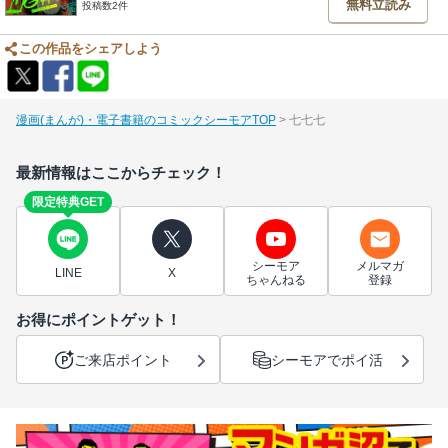
無料立読み
投稿数2件
この作品をシェアしよう
漫画(まんが)・電子書籍のコミックシーモアTOP
七七七
最新情報はここからチェック！
限定特典GET
シーモア
メルマガ
LINE
X
ちゃんねる
登録
お得にポイントゲット！
ご来店ポイント
シーモアでポイ活