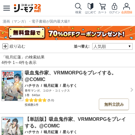
検索
はじめて
カート
ログイン
会員登録
漫画（マンガ）・電子書籍が国内最大級!!
絞り込む
並べ替え:
「暁月紅蓮」の検索結果
4件中 1～4件を表示
吸血鬼作家、VRMMORPGをプレイする。
@COMIC
ハチサカ
/
暁月紅蓮
/
星らすく
青年マンガ、コロナ・コミックス
1巻
640pt
(5.0)
無料立読み
投稿数1件
【単話版】吸血鬼作家、VRMMORPGをプレイ
する。@COMIC
ハチサカ
/
暁月紅蓮
/
星らすく