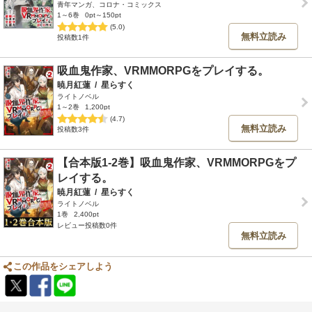
青年マンガ、コロナ・コミックス
1～6巻
0pt～150pt
(5.0)
無料立読み
投稿数1件
吸血鬼作家、VRMMORPGをプレイする。
暁月紅蓮
/
星らすく
ライトノベル
1～2巻
1,200pt
(4.7)
無料立読み
投稿数3件
【合本版1-2巻】吸血鬼作家、VRMMORPGをプ
レイする。
暁月紅蓮
/
星らすく
ライトノベル
1巻
2,400pt
レビュー投稿数0件
無料立読み
この作品をシェアしよう