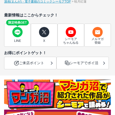
漫画(まんが)・電子書籍のコミックシーモアTOP
暁月紅蓮
最新情報はここからチェック！
限定特典GET
シーモア
メルマガ
LINE
X
ちゃんねる
登録
お得にポイントゲット！
ご来店ポイント
シーモアでポイ活