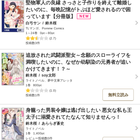
堅物軍人の良縁 さっさと子作りを終えて離婚し
たいのに、毎晩記憶がトぶほど愛されるので困
っています【分冊版】
白弓サン
/
鈴木桜
TLマンガ、Pomme Comics
1～24巻
0pt～80pt
(2.7)
投稿数3件
追放された武闘派聖女～念願のスローライフを
満喫したいのに、なぜか幼馴染の元勇者が追い
かけてきます！？～
鈴木桜
/
soy太郎
ライトノベル、夢中文庫アレッタ
1巻
800pt
(1.0)
無料立読み
投稿数1件
身籠った男装令嬢は逃げ出したい 悪女な私も王
太子に溺愛されてたなんて知りませんっ！
鈴木桜
/
あららぎ蒼史
ライトノベル
1巻
1,400pt
レビュー投稿数0件