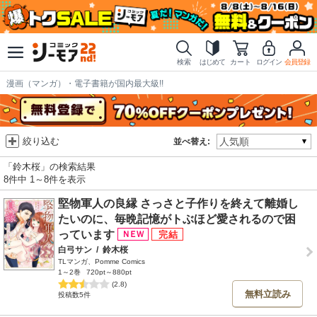
検索
はじめて
カート
ログイン
会員登録
漫画（マンガ）・電子書籍が国内最大級!!
絞り込む
並べ替え:
「鈴木桜」の検索結果
8件中 1～8件を表示
堅物軍人の良縁 さっさと子作りを終えて離婚し
たいのに、毎晩記憶がトぶほど愛されるので困
っています
白弓サン
/
鈴木桜
TLマンガ、Pomme Comics
1～2巻
720pt～880pt
(2.8)
無料立読み
投稿数5件