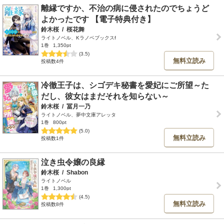
離縁ですか、不治の病に侵されたのでちょうど
よかったです 【電子特典付き】
鈴木桜
/
桜花舞
ライトノベル、Kラノベブックスf
1巻
1,350pt
(3.5)
無料立読み
投稿数4件
冷徹王子は、シゴデキ秘書を愛妃にご所望～た
だし、彼女はまだそれを知らない～
鈴木桜
/
冨月一乃
ライトノベル、夢中文庫アレッタ
1巻
800pt
(5.0)
無料立読み
投稿数1件
泣き虫令嬢の良縁
鈴木桜
/
Shabon
ライトノベル
1巻
1,300pt
(4.5)
無料立読み
投稿数8件