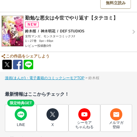
無料立読み
勤勉な悪女は今世でやり返す【タテヨミ】
鈴木桜
/
神木明花
/
DEF STUDIOS
女性マンガ、モンスターコミックスf
1～27巻
0pt～69pt
レビュー投稿数0件
この作品をシェアしよう
漫画(まんが)・電子書籍のコミックシーモアTOP
鈴木桜
最新情報はここからチェック！
限定特典GET
シーモア
メルマガ
LINE
X
ちゃんねる
登録