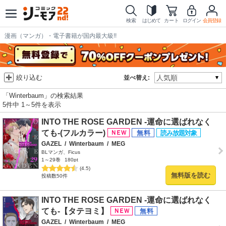
検索
はじめて
カート
ログイン
会員登録
漫画（マンガ）・電子書籍が国内最大級!!
絞り込む
並べ替え:
「Winterbaum」の検索結果
5件中 1～5件を表示
INTO THE ROSE GARDEN ‐運命に選ばれなく
ても‐(フルカラー)
GAZEL
/
Winterbaum
/
MEG
BLマンガ、Ficus
1～29巻
180pt
(4.5)
無料版を読む
投稿数50件
INTO THE ROSE GARDEN ‐運命に選ばれなく
ても‐【タテヨミ】
GAZEL
/
Winterbaum
/
MEG