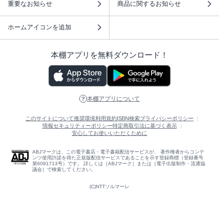
重要なお知らせ
商品に関するお知らせ
ホームアイコンを追加
本棚アプリを無料ダウンロード！
本棚アプリについて
このサイトについて
推奨環境
利用規約
ISBN検索
プライバシーポリシー
情報セキュリティーポリシー
特定商取引法に基づく表示
安心してお使いいただくために
ABJマークは、この電子書店・電子書籍配信サービスが、 著作権者からコンテ
ンツ使用許諾を得た正規版配信サービスであることを示す登録商標（登録番号
第6091713号）です。 詳しくは［ABJマーク］または［電子出版制作・流通協
議会］で検索してください。
(C)NTTソルマーレ