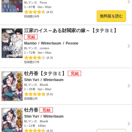
BLマンガ、Ficus
1～87巻
0pt～60pt
(4.6)
無料版を読む
投稿数18件
江家のイス～ある財閥家の嫁～【タテヨミ】
Mambo
/
Winterbaum
/
Pesone
BLマンガ、comico
1～72巻
0pt～56pt
(4.3)
投稿数27件
牡丹香【タテヨミ】
Shin Yuri
/
Winterbaum
BLマンガ、Blue&
1～35巻
0pt～90pt
(5.0)
投稿数2件
牡丹香
Shin Yuri
/
Winterbaum
BLマンガ、Blue&
1～12巻
180pt
(4.5)