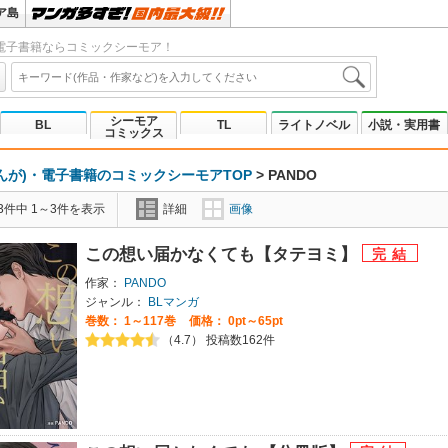
ア島
電子書籍ならコミックシーモア！
シーモア
BL
TL
ライトノベル
小説・実用書
コミックス
んが)・電子書籍のコミックシーモアTOP
>
PANDO
3件中 1～3件を表示
詳細
画像
この想い届かなくても【タテヨミ】
作家：
PANDO
ジャンル：
BLマンガ
巻数：
1～117巻
価格： 0pt～65pt
（4.7） 投稿数162件