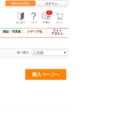
無料会員登録
ログイン
UP!
はじめて
ヘルプ
PT購入
カート
ライト
雑誌・写真集
メディア化
アダルト
並べ替え:
購入ページへ