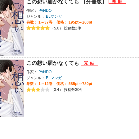
この想い届かなくても 【分冊版】
作家：
PANDO
ジャンル：
BLマンガ
巻数：
1～37巻
価格： 195pt～260pt
（5.0） 投稿数2件
この想い届かなくても
作家：
PANDO
ジャンル：
BLマンガ
巻数：
1～12巻
価格： 585pt～780pt
（3.4） 投稿数30件