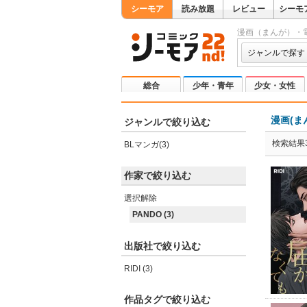
シーモア
読み放題
レビュー
シーモ
漫画（まんが）・
ジャンルで探す
総合
少年・青年
少女・女性
漫画(ま
ジャンルで絞り込む
検索結果
BLマンガ(3)
作家で絞り込む
選択解除
PANDO (3)
出版社で絞り込む
RIDI (3)
作品タグで絞り込む