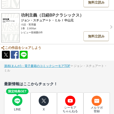
無料立読み
功利主義（日経BPクラシックス）
ジョン・スチュアート・ミル
/
中山元
小説・実用書
1巻
2,600pt
レビュー投稿数0件
無料立読み
この作品をシェアしよう
漫画(まんが)・電子書籍のコミックシーモアTOP
ジョン・スチュアート・
ミル
最新情報はここからチェック！
限定特典GET
シーモア
メルマガ
LINE
X
ちゃんねる
登録