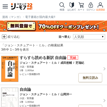
検索
はじめて
カート
ログイン
会員登録
漫画（マンガ）・電子書籍が国内最大級!!
絞り込む
並べ替え:
「ジョン・スチュアート・ミル」の検索結果
3件中 1～3件を表示
すらすら読める新訳 自由論
ジョン・スチュアート・ミル
/
成田悠輔
/
芝瑞紀
小説・実用書
1巻
1,600pt
レビュー投稿数0件
無料立読み
自由論
ジョン・スチュアート・ミル
/
山岡洋一
小説・実用書
1巻
1,600pt
レビュー投稿数0件