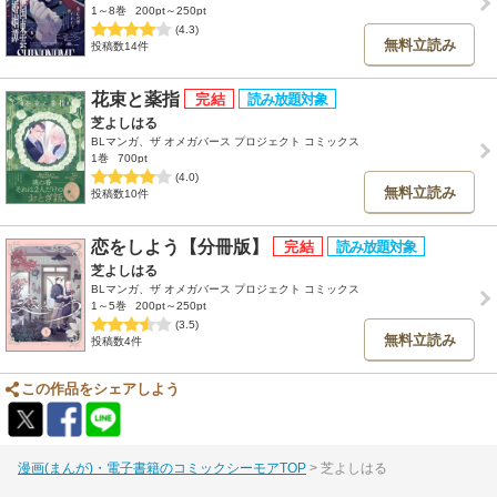
1～8巻
200pt～250pt
(4.3)
無料立読み
投稿数14件
花束と薬指
芝よしはる
BLマンガ、ザ オメガバース プロジェクト コミックス
1巻
700pt
(4.0)
無料立読み
投稿数10件
恋をしよう【分冊版】
芝よしはる
BLマンガ、ザ オメガバース プロジェクト コミックス
1～5巻
200pt～250pt
(3.5)
無料立読み
投稿数4件
この作品をシェアしよう
漫画(まんが)・電子書籍のコミックシーモアTOP
芝よしはる