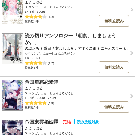
芝よしはる
BLマンガ、ふゅーじょんぷろだくと
1～2巻
700pt
(4.3)
無料立読み
投稿数6件
読み切りアンソロジー『朝食、しましょう
か。』
のぶたろ
/
梨田
/
芝よしはる
/
すずくこま
/
ニャオスキー
/
あつ
女性マンガ、ふゅーじょんぷろだくと
1巻
700pt
(4.2)
無料立読み
投稿数6件
帝国星霜恋愛譚
芝よしはる
BLマンガ、ふゅーじょんぷろだくと
1～3巻
200pt～250pt
(5.0)
無料立読み
投稿数5件
帝国東雲婚姻譚
芝よしはる
BLマンガ、ふゅーじょんぷろだくと