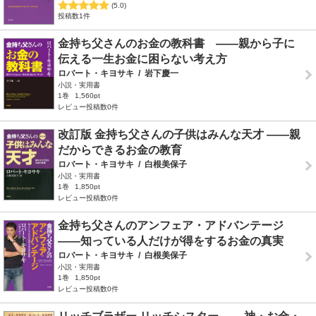
(5.0)
投稿数1件
金持ち父さんのお金の教科書 ――親から子に
伝える一生お金に困らない考え方
ロバート・キヨサキ
/
岩下慶一
小説・実用書
1巻
1,560pt
レビュー投稿数0件
改訂版 金持ち父さんの子供はみんな天才 ――親
だからできるお金の教育
ロバート・キヨサキ
/
白根美保子
小説・実用書
1巻
1,850pt
レビュー投稿数0件
金持ち父さんのアンフェア・アドバンテージ
――知っている人だけが得をするお金の真実
ロバート・キヨサキ
/
白根美保子
小説・実用書
1巻
1,850pt
レビュー投稿数0件