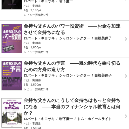
ロバート・キヨサキ
/
岩下慶一
小説・実用書
1巻
2,140pt
レビュー投稿数0件
金持ち父さんのパワー投資術 ――お金を加速
させて金持ちになる
ロバート・キヨサキ
/
シャロン・レクター
/
白根美保子
小説・実用書
1巻
1,850pt
レビュー投稿数0件
金持ち父さんの予言 ――嵐の時代を乗り切る
ための方舟の造り方
ロバート・キヨサキ
/
シャロン・レクター
/
白根美保子
小説・実用書
1巻
1,850pt
レビュー投稿数0件
金持ち父さんのこうして金持ちはもっと金持ち
になる ――本当のフィナンシャル教育とは何
か？
ロバート・キヨサキ
/
岩下慶一
/
トム・ホイールライト
小説・実用書
1巻
1,560pt