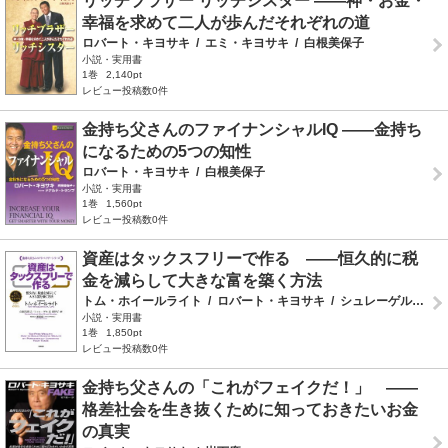
リッチブラザー リッチシスター ――神・お金・
幸福を求めて二人が歩んだそれぞれの道
ロバート・キヨサキ
/
エミ・キヨサキ
/
白根美保子
小説・実用書
1巻
2,140pt
レビュー投稿数0件
金持ち父さんのファイナンシャルIQ ――金持ち
になるための5つの知性
ロバート・キヨサキ
/
白根美保子
小説・実用書
1巻
1,560pt
レビュー投稿数0件
資産はタックスフリーで作る ――恒久的に税
金を減らして大きな富を築く方法
トム・ホイールライト
/
ロバート・キヨサキ
/
シュレーゲル京希伊子
小説・実用書
1巻
1,850pt
レビュー投稿数0件
金持ち父さんの「これがフェイクだ！」 ――
格差社会を生き抜くために知っておきたいお金
の真実