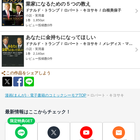
業家になるための５つの教え
ドナルド・トランプ
/
ロバート・キヨサキ
/
白根美保子
小説・実用書
1巻
1,850pt
レビュー投稿数0件
あなたに金持ちになってほしい
ドナルド・トランプ
/
ロバート・キヨサキ
/
メレディス・マカイヴァー
小説・実用書
1巻
2,140pt
レビュー投稿数0件
この作品をシェアしよう
漫画(まんが)・電子書籍のコミックシーモアTOP
ロバート・キヨサキ
最新情報はここからチェック！
限定特典GET