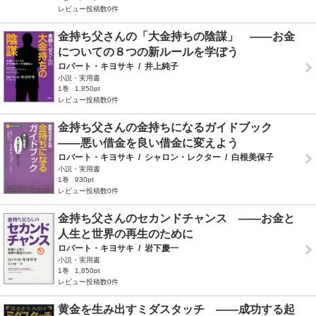
レビュー投稿数0件
金持ち父さんの「大金持ちの陰謀」 ――お金
についての８つの新ルールを学ぼう
ロバート・キヨサキ
/
井上純子
小説・実用書
1巻
1,850pt
レビュー投稿数0件
金持ち父さんの金持ちになるガイドブック
――悪い借金を良い借金に変えよう
ロバート・キヨサキ
/
シャロン・レクター
/
白根美保子
小説・実用書
1巻
930pt
レビュー投稿数0件
金持ち父さんのセカンドチャンス ――お金と
人生と世界の再生のために
ロバート・キヨサキ
/
岩下慶一
小説・実用書
1巻
1,850pt
レビュー投稿数0件
黄金を生み出すミダスタッチ ――成功する起