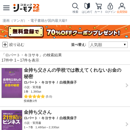
検索
はじめて
カート
ログイン
会員登録
漫画（マンガ）・電子書籍が国内最大級!!
絞り込む
並べ替え:
「ロバート・キヨサキ」の検索結果
17件中 1～17件を表示
金持ち父さんの学校では教えてくれないお金の
秘密
ロバート・キヨサキ
/
白根美保子
小説・実用書
1巻
1,360pt
(5.0)
投稿数1件
金持ち父さん
ロバート・キヨサキ
/
白根美保子
小説・実用書
1～7巻
1,460pt～2,330pt