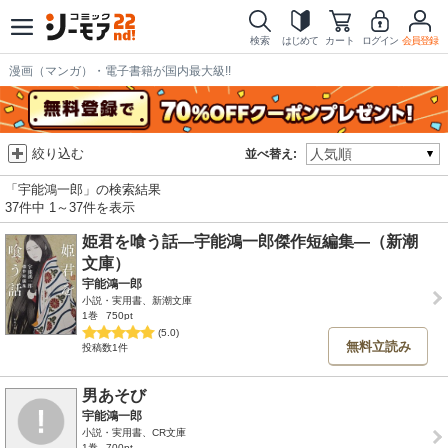
検索
はじめて
カート
ログイン
会員登録
漫画（マンガ）・電子書籍が国内最大級!!
絞り込む
並べ替え:
「宇能鴻一郎」の検索結果
37件中 1～37件を表示
姫君を喰う話―宇能鴻一郎傑作短編集―（新潮
文庫）
宇能鴻一郎
小説・実用書、新潮文庫
1巻
750pt
(5.0)
無料立読み
投稿数1件
男あそび
宇能鴻一郎
小説・実用書、CR文庫
1巻
700pt