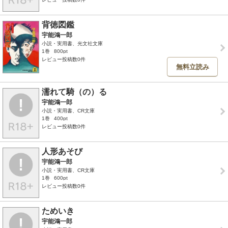
背徳図鑑
宇能鴻一郎
小説・実用書、光文社文庫
1巻
800pt
レビュー投稿数0件
無料立読み
濡れて騎（の）る
宇能鴻一郎
小説・実用書、CR文庫
1巻
400pt
レビュー投稿数0件
人形あそび
宇能鴻一郎
小説・実用書、CR文庫
1巻
600pt
レビュー投稿数0件
ためいき
宇能鴻一郎