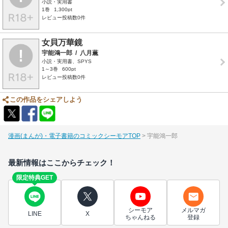
小説・実用書
1巻
1,300pt
レビュー投稿数0件
女貝万華鏡
宇能鴻一郎
/
八月薫
小説・実用書、SPYS
1～3巻
600pt
レビュー投稿数0件
この作品をシェアしよう
漫画(まんが)・電子書籍のコミックシーモアTOP
宇能鴻一郎
最新情報はここからチェック！
限定特典GET
シーモア
メルマガ
LINE
X
ちゃんねる
登録