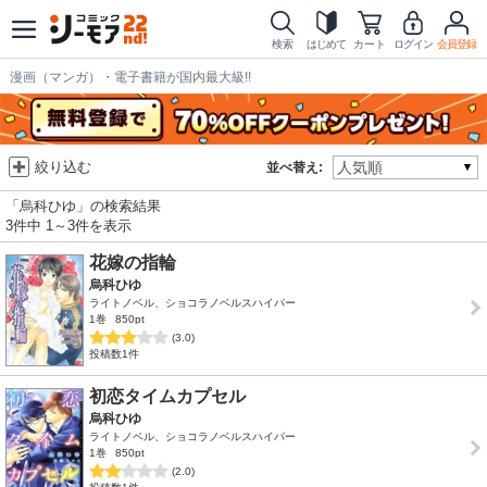
検索
はじめて
カート
ログイン
会員登録
漫画（マンガ）・電子書籍が国内最大級!!
絞り込む
並べ替え:
「烏科ひゆ」の検索結果
3件中 1～3件を表示
花嫁の指輪
烏科ひゆ
ライトノベル、ショコラノベルスハイパー
1巻
850pt
(3.0)
投稿数1件
初恋タイムカプセル
烏科ひゆ
ライトノベル、ショコラノベルスハイパー
1巻
850pt
(2.0)