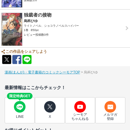
投稿数1件
独裁者の接吻
烏科ひゆ
ライトノベル、ショコラノベルスハイパー
1巻
850pt
レビュー投稿数0件
この作品をシェアしよう
漫画(まんが)・電子書籍のコミックシーモアTOP
烏科ひゆ
最新情報はここからチェック！
限定特典GET
シーモア
メルマガ
LINE
X
ちゃんねる
登録