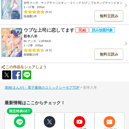
女性マンガ、ヤングチャンピオン・コミックス/どこでもヤングチャンピオン
1～17巻
200pt
(5.0)
無料立読み
投稿数1件
ウブな上司に恋してます
彩冬八羊
BLマンガ、LUPiNUS
1～2巻
200pt
(4.5)
無料立読み
投稿数10件
この作品をシェアしよう
漫画(まんが)・電子書籍のコミックシーモアTOP
彩冬八羊
最新情報はここからチェック！
限定特典GET