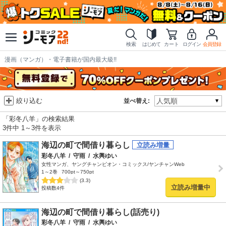
検索
はじめて
カート
ログイン
会員登録
漫画（マンガ）・電子書籍が国内最大級!!
絞り込む
並べ替え:
「彩冬八羊」の検索結果
3件中 1～3件を表示
海辺の町で間借り暮らし
彩冬八羊
/
守雨
/
水輿ゆい
女性マンガ、ヤングチャンピオン・コミックス/ヤンチャンWeb
1～2巻
700pt～750pt
(3.3)
立読み増量中
投稿数4件
海辺の町で間借り暮らし(話売り)
彩冬八羊
/
守雨
/
水輿ゆい