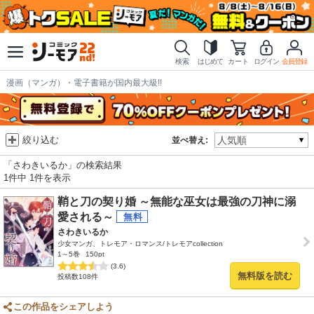
検索
はじめて
カート
ログイン
会員登録
漫画（マンガ）・電子書籍が国内最大級!!
絞り込む
並べ替え:
「さわきいるか」の検索結果
1件中 1件を表示
鞘と刀の契り婚 ～無能な巫女は最強の刀神に溺
愛される～
さわきいるか
少女マンガ、トレモア・ロマンス/トレモアcollection
1～5巻
150pt
(3.6)
無料版を読む
投稿数108件
この作品をシェアしよう