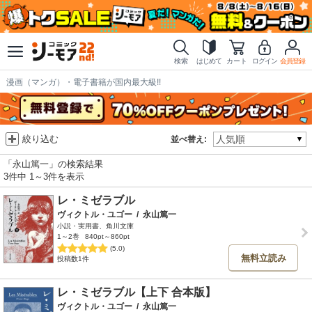
検索
はじめて
カート
ログイン
会員登録
漫画（マンガ）・電子書籍が国内最大級!!
絞り込む
並べ替え:
「永山篤一」の検索結果
3件中 1～3件を表示
レ・ミゼラブル
ヴィクトル・ユゴー
/
永山篤一
小説・実用書、角川文庫
1～2巻
840pt～860pt
(5.0)
無料立読み
投稿数1件
レ・ミゼラブル【上下 合本版】
ヴィクトル・ユゴー
/
永山篤一