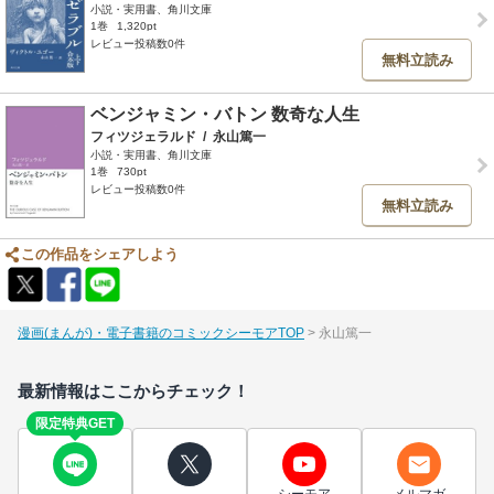
小説・実用書、角川文庫
1巻
1,320pt
レビュー投稿数0件
無料立読み
ベンジャミン・バトン 数奇な人生
フィツジェラルド
/
永山篤一
小説・実用書、角川文庫
1巻
730pt
レビュー投稿数0件
無料立読み
この作品をシェアしよう
漫画(まんが)・電子書籍のコミックシーモアTOP
永山篤一
最新情報はここからチェック！
限定特典GET