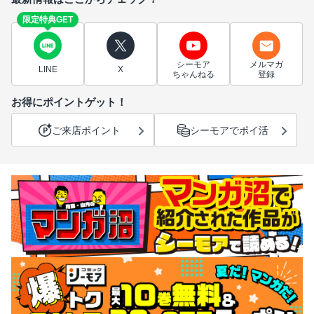
限定特典GET
シーモア
メルマガ
LINE
X
ちゃんねる
登録
お得にポイントゲット！
ご来店ポイント
シーモアでポイ活