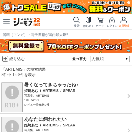
検索
はじめて
カート
ログイン
会員登録
漫画（マンガ）・電子書籍が国内最大級!!
絞り込む
並べ替え:
「ARTEMIS」の検索結果
8件中 1～8件を表示
暑くなってきちゃったね♪
姫崎あむ
/
ARTEMIS
/
SPEAR
写真集、ARTEMIS
1巻
525pt
レビュー投稿数0件
あなたに飼われたい
姫崎あむ
/
ARTEMIS
/
SPEAR
写真集、ARTEMIS