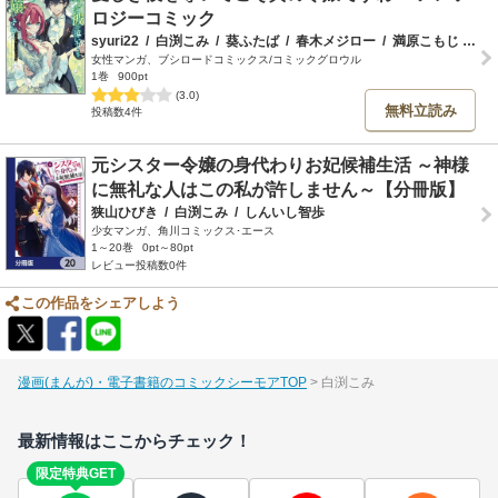
ロジーコミック
syuri22
/
白渕こみ
/
葵ふたば
/
春木メジロー
/
満原こもじ
/
琥
女性マンガ、ブシロードコミックス/コミックグロウル
1巻
900pt
(3.0)
無料立読み
投稿数4件
元シスター令嬢の身代わりお妃候補生活 ～神様
に無礼な人はこの私が許しません～【分冊版】
狭山ひびき
/
白渕こみ
/
しんいし智歩
少女マンガ、角川コミックス･エース
1～20巻
0pt～80pt
レビュー投稿数0件
この作品をシェアしよう
漫画(まんが)・電子書籍のコミックシーモアTOP
白渕こみ
最新情報はここからチェック！
限定特典GET