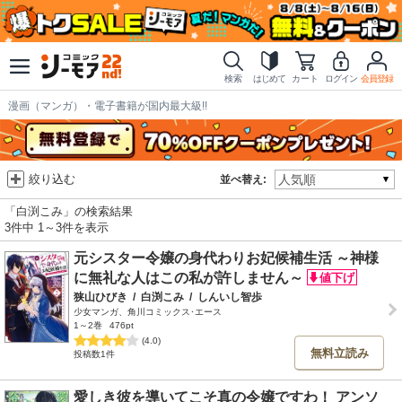
検索
はじめて
カート
ログイン
会員登録
漫画（マンガ）・電子書籍が国内最大級!!
絞り込む
並べ替え:
「白渕こみ」の検索結果
3件中 1～3件を表示
元シスター令嬢の身代わりお妃候補生活 ～神様
に無礼な人はこの私が許しません～
狭山ひびき
/
白渕こみ
/
しんいし智歩
少女マンガ、角川コミックス･エース
1～2巻
476pt
(4.0)
無料立読み
投稿数1件
愛しき彼を導いてこそ真の令嬢ですわ！ アンソ