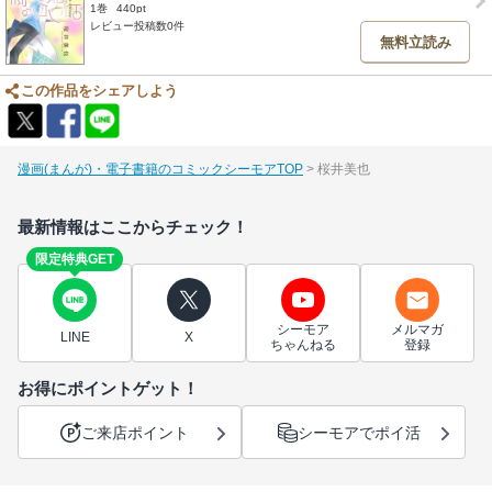
1巻
440pt
レビュー投稿数0件
無料立読み
この作品をシェアしよう
漫画(まんが)・電子書籍のコミックシーモアTOP
桜井美也
最新情報はここからチェック！
限定特典GET
シーモア
メルマガ
LINE
X
ちゃんねる
登録
お得にポイントゲット！
ご来店ポイント
シーモアでポイ活