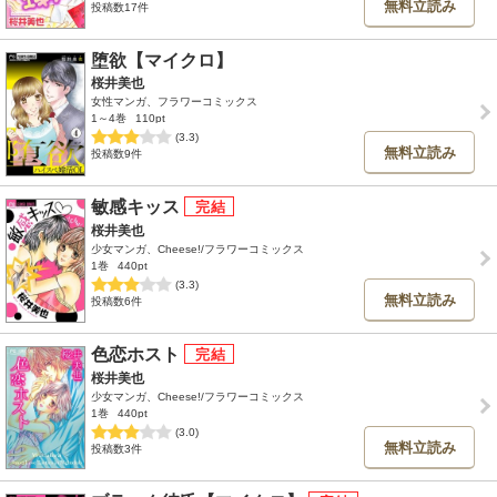
無料立読み
投稿数17件
堕欲【マイクロ】
桜井美也
女性マンガ、フラワーコミックス
1～4巻
110pt
(3.3)
無料立読み
投稿数9件
敏感キッス
桜井美也
少女マンガ、Cheese!/フラワーコミックス
1巻
440pt
(3.3)
無料立読み
投稿数6件
色恋ホスト
桜井美也
少女マンガ、Cheese!/フラワーコミックス
1巻
440pt
(3.0)
無料立読み
投稿数3件