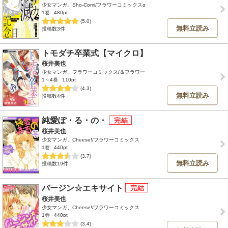
少女マンガ、Sho-Comi/フラワーコミックスα
1巻
480pt
(5.0)
無料立読み
投稿数3件
トモダチ卒業式【マイクロ】
桜井美也
少女マンガ、フラワーコミックス/＆フラワー
1～4巻
110pt
(4.3)
無料立読み
投稿数4件
純愛ぽ・る・の・
桜井美也
少女マンガ、Cheese!/フラワーコミックス
1巻
440pt
(3.7)
無料立読み
投稿数19件
バージン☆エキサイト
桜井美也
少女マンガ、Cheese!/フラワーコミックス
1巻
440pt
(3.4)