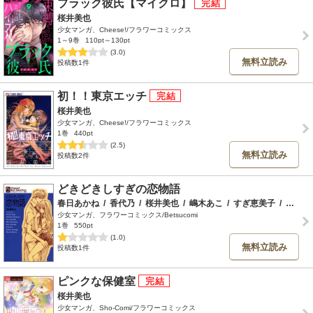
ブラック彼氏【マイクロ】
桜井美也
少女マンガ、Cheese!/フラワーコミックス
1～9巻
110pt～130pt
(3.0)
無料立読み
投稿数1件
初！！東京エッチ
桜井美也
少女マンガ、Cheese!/フラワーコミックス
1巻
440pt
(2.5)
無料立読み
投稿数2件
どきどきしすぎの恋物語
春日あかね
/
香代乃
/
桜井美也
/
嶋木あこ
/
すぎ恵美子
/
鳥山みき
少女マンガ、フラワーコミックス/Betsucomi
1巻
550pt
(1.0)
無料立読み
投稿数1件
ピンクな保健室
桜井美也
少女マンガ、Sho-Comi/フラワーコミックス