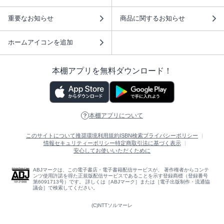
重要なお知らせ
商品に関するお知らせ
ホームアイコンを追加
本棚アプリを無料ダウンロード！
本棚アプリについて
このサイトについて
推奨環境
利用規約
ISBN検索
プライバシーポリシー
情報セキュリティーポリシー
特定商取引法に基づく表示
安心してお使いいただくために
ABJマークは、この電子書店・電子書籍配信サービスが、 著作権者からコンテ
ンツ使用許諾を得た正規版配信サービスであることを示す登録商標（登録番号
第6091713号）です。 詳しくは［ABJマーク］または［電子出版制作・流通協
議会］で検索してください。
(C)NTTソルマーレ