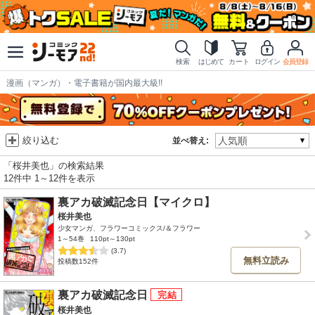
検索
はじめて
カート
ログイン
会員登録
漫画（マンガ）・電子書籍が国内最大級!!
絞り込む
並べ替え:
「桜井美也」の検索結果
12件中 1～12件を表示
裏アカ破滅記念日【マイクロ】
桜井美也
少女マンガ、フラワーコミックス/＆フラワー
1～54巻
110pt～130pt
(3.7)
無料立読み
投稿数152件
裏アカ破滅記念日
桜井美也