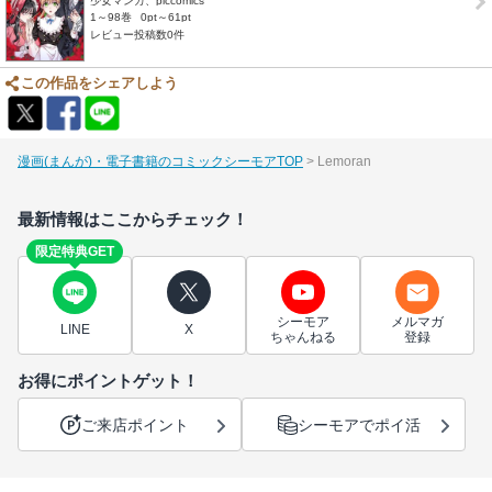
少女マンガ、piccomics
1～98巻
0pt～61pt
レビュー投稿数0件
この作品をシェアしよう
漫画(まんが)・電子書籍のコミックシーモアTOP
Lemoran
最新情報はここからチェック！
限定特典GET
シーモア
メルマガ
LINE
X
ちゃんねる
登録
お得にポイントゲット！
ご来店ポイント
シーモアでポイ活