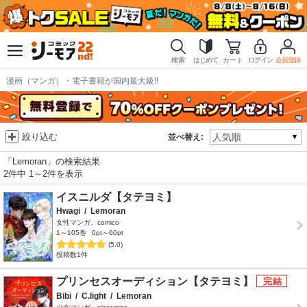
検索
はじめて
カート
ログイン
会員登録
漫画（マンガ）・電子書籍が国内最大級!!
絞り込む
並べ替え:
「Lemoran」の検索結果
2件中 1～2件を表示
イスニルダ【タテヨミ】
Hwagi
/
Lemoran
女性マンガ、comico
1～105巻
0pt～60pt
(5.0)
投稿数1件
プリンセスオーディション【タテヨミ】
Bibi
/
C.light
/
Lemoran