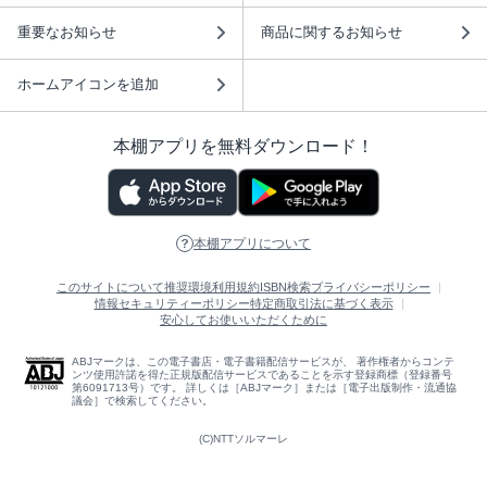
重要なお知らせ
商品に関するお知らせ
ホームアイコンを追加
本棚アプリを無料ダウンロード！
本棚アプリについて
このサイトについて
推奨環境
利用規約
ISBN検索
プライバシーポリシー
情報セキュリティーポリシー
特定商取引法に基づく表示
安心してお使いいただくために
ABJマークは、この電子書店・電子書籍配信サービスが、 著作権者からコンテ
ンツ使用許諾を得た正規版配信サービスであることを示す登録商標（登録番号
第6091713号）です。 詳しくは［ABJマーク］または［電子出版制作・流通協
議会］で検索してください。
(C)NTTソルマーレ