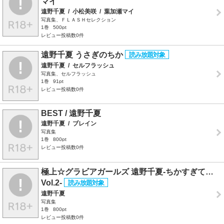
マイ
遠野千夏
/
小松美咲
/
葉加瀬マイ
写真集、ＦＬＡＳＨセレクション
1巻
500pt
レビュー投稿数0件
遠野千夏 うさぎのちか
遠野千夏
/
セルフラッシュ
写真集、セルフラッシュ
1巻
91pt
レビュー投稿数0件
BEST / 遠野千夏
遠野千夏
/
ブレイン
写真集
1巻
800pt
レビュー投稿数0件
極上☆グラビアガールズ 遠野千夏-ちかすぎて…
Vol.2-
遠野千夏
写真集
1巻
800pt
レビュー投稿数0件