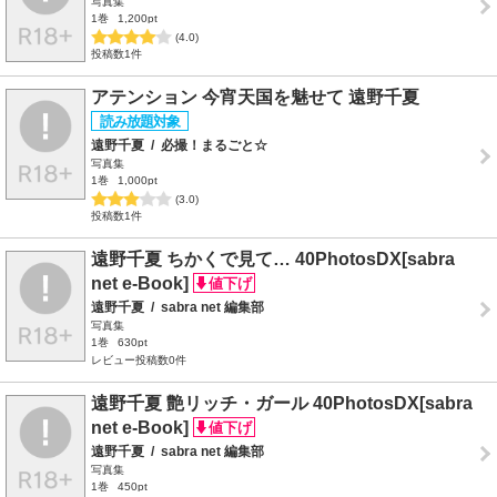
写真集
1巻
1,200pt
(4.0)
投稿数1件
アテンション 今宵天国を魅せて 遠野千夏
遠野千夏
/
必撮！まるごと☆
写真集
1巻
1,000pt
(3.0)
投稿数1件
遠野千夏 ちかくで見て… 40PhotosDX[sabra
net e-Book]
遠野千夏
/
sabra net 編集部
写真集
1巻
630pt
レビュー投稿数0件
遠野千夏 艶リッチ・ガール 40PhotosDX[sabra
net e-Book]
遠野千夏
/
sabra net 編集部
写真集
1巻
450pt