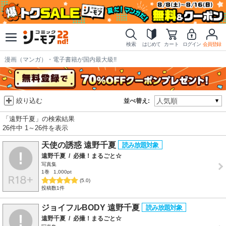
検索
はじめて
カート
ログイン
会員登録
漫画（マンガ）・電子書籍が国内最大級!!
絞り込む
並べ替え:
「遠野千夏」の検索結果
26件中 1～26件を表示
天使の誘惑 遠野千夏
遠野千夏
/
必撮！まるごと☆
写真集
1巻
1,000pt
(5.0)
投稿数1件
ジョイフルBODY 遠野千夏
遠野千夏
/
必撮！まるごと☆