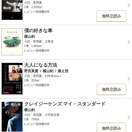
小説・実用書
1巻
1,620pt
レビュー投稿数0件
無料立読み
僕の好きな車
横山剣
小説・実用書、立東舎
1巻
1,800pt
レビュー投稿数0件
大人になる方法
野宮真貴
/
横山剣
/
燃え殻
小説・実用書、幻冬舎plus＋
1巻
350pt
レビュー投稿数0件
無料立読み
クレイジーケンズ マイ・スタンダード
横山剣
小説・実用書、小学館文庫
1巻
750pt
レビュー投稿数0件
無料立読み