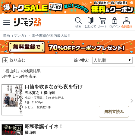
検索
はじめて
カート
ログイン
会員登録
漫画（マンガ）・電子書籍が国内最大級!!
絞り込む
並べ替え:
「横山剣」の検索結果
5件中 1～5件を表示
口笛を吹きながら夜を行け
五木寛之
/
横山剣
小説・実用書、幻冬舎単行本
1巻
2,200pt
レビュー投稿数0件
無料立読み
昭和歌謡イイネ！
横山剣