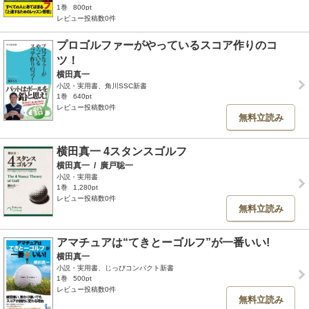
1巻
800pt
レビュー投稿数0件
プロゴルファーがやっているスコア作りのコ
ツ！
横田真一
小説・実用書、角川SSC新書
1巻
640pt
レビュー投稿数0件
無料立読み
横田真一 4スタンスゴルフ
横田真一
/
廣戸聡一
小説・実用書
1巻
1,280pt
レビュー投稿数0件
無料立読み
アマチュアは“てきとーゴルフ”が一番いい!
横田真一
小説・実用書、じっぴコンパクト新書
1巻
500pt
レビュー投稿数0件
無料立読み