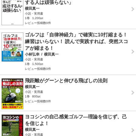
する人は頑張らない」
横田真一
小説・実用書
1巻
1,200pt
レビュー投稿数0件
ゴルフは「自律神経力」で確実に10打縮まる！
練習はいらない！ 読んで実践すれば、突然スコ
アが縮まる！
小林弘幸
/
横田真一
小説・実用書
1巻
1,500pt
レビュー投稿数0件
飛距離がグーンと伸びる飛ばしの法則
横田真一
小説・実用書
1巻
800pt
レビュー投稿数0件
ヨコシンの自己感覚ゴルフ―理論を信じず、己
を信じよ！
横田真一
小説・実用書