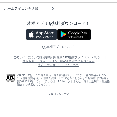
ホームアイコンを追加
本棚アプリを無料ダウンロード！
本棚アプリについて
このサイトについて
推奨環境
利用規約
ISBN検索
プライバシーポリシー
情報セキュリティーポリシー
特定商取引法に基づく表示
安心してお使いいただくために
ABJマークは、この電子書店・電子書籍配信サービスが、 著作権者からコンテ
ンツ使用許諾を得た正規版配信サービスであることを示す登録商標（登録番号
第6091713号）です。 詳しくは［ABJマーク］または［電子出版制作・流通協
議会］で検索してください。
(C)NTTソルマーレ