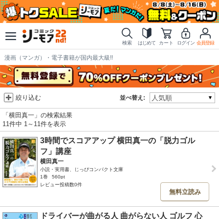
検索
はじめて
カート
ログイン
会員登録
漫画（マンガ）・電子書籍が国内最大級!!
絞り込む
並べ替え:
「横田真一」の検索結果
11件中 1～11件を表示
3時間でスコアアップ 横田真一の「脱力ゴル
フ」講座
横田真一
小説・実用書、じっぴコンパクト文庫
1巻
560pt
レビュー投稿数0件
無料立読み
ドライバーが曲がる人 曲がらない人 ゴルフ 心