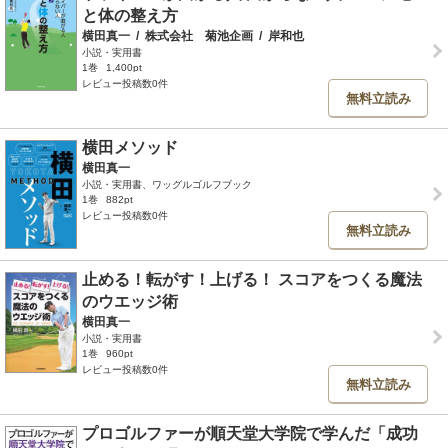
と体の整え方
横田真一
/
株式会社 菊池企画
/
岸和也
小説・実用書
1巻
1,400pt
レビュー投稿数0件
無料立読み
横田メソッド
横田真一
小説・実用書、ワッグルゴルフブック
1巻
882pt
レビュー投稿数0件
無料立読み
止める！転がす！上げる！ スコアをつくる魔法
のウエッジ術
横田真一
小説・実用書
1巻
960pt
レビュー投稿数0件
無料立読み
プロゴルファーが順天堂大学院で学んだ「成功