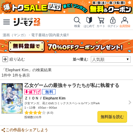
検索
はじめて
カート
ログイン
会員登録
漫画（マンガ）・電子書籍が国内最大級!!
絞り込む
並べ替え:
「Elephant Kim」の検索結果
1件中 1件を表示
乙女ゲームの最強キャラたちが私に執着する
ＺＩＯＮ
/
Elephant Kim
少女マンガ、花とゆめコミックススペシャル/マンガPark
1～13巻
450pt～900pt
(4.0)
無料版を読む
投稿数131件
この作品をシェアしよう