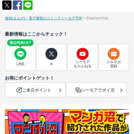
漫画(まんが)・電子書籍のコミックシーモアTOP
Elephant Kim
最新情報はここからチェック！
限定特典GET
シーモア
メルマガ
LINE
X
ちゃんねる
登録
お得にポイントゲット！
ご来店ポイント
シーモアでポイ活