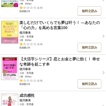
小説・実用書
1巻
800pt
(1.0)
無料立読み
投稿数2件
楽しむだけでいくらでも夢は叶う！ ―あなたの
「心の力」を高める言葉100
佳川奈未
小説・実用書
1巻
800pt
(1.0)
無料立読み
投稿数1件
【大活字シリーズ】恋とお金と夢に効く！ 幸せ
な奇跡を起こす本
佳川奈未
小説・実用書
1巻
800pt
(1.0)
無料立読み
投稿数1件
成功感性
佳川奈未
小説・実用書