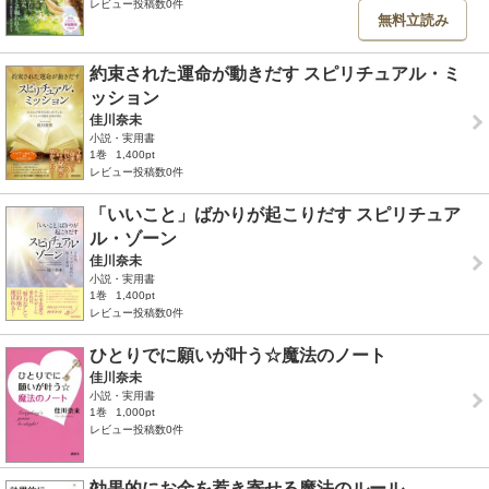
レビュー投稿数0件
無料立読み
約束された運命が動きだす スピリチュアル・ミ
ッション
佳川奈未
小説・実用書
1巻
1,400pt
レビュー投稿数0件
「いいこと」ばかりが起こりだす スピリチュア
ル・ゾーン
佳川奈未
小説・実用書
1巻
1,400pt
レビュー投稿数0件
ひとりでに願いが叶う☆魔法のノート
佳川奈未
小説・実用書
1巻
1,000pt
レビュー投稿数0件
効果的にお金を惹き寄せる魔法のルール