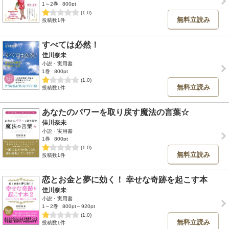
1～2巻
800pt
(1.0)
無料立読み
投稿数1件
すべては必然！
佳川奈未
小説・実用書
1巻
800pt
(1.0)
無料立読み
投稿数1件
あなたのパワーを取り戻す魔法の言葉☆
佳川奈未
小説・実用書
1巻
800pt
(1.0)
無料立読み
投稿数1件
恋とお金と夢に効く！ 幸せな奇跡を起こす本
佳川奈未
小説・実用書
1～2巻
800pt～920pt
(1.0)
無料立読み
投稿数1件