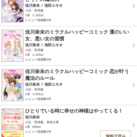
佳川奈未
/
池田ユキオ
小説・実用書
1巻
1,182pt
レビュー投稿数0件
佳川奈未のミラクルハッピーコミック 運のいい
女、悪い女の習慣
佳川奈未
/
池田ユキオ
小説・実用書
1巻
1,182pt
レビュー投稿数0件
佳川奈未のミラクルハッピーコミック 恋が叶う
魔法のルール
佳川奈未
/
池田ユキオ
小説・実用書
1巻
1,091pt
レビュー投稿数0件
ひとりでいる時に幸せの神様はやってくる！
佳川奈未
小説・実用書、青春文庫
1巻
890pt
レビュー投稿数0件
無料立読み