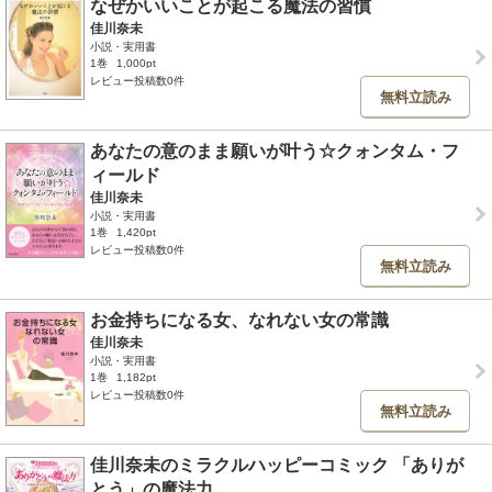
なぜかいいことが起こる魔法の習慣
佳川奈未
小説・実用書
1巻
1,000pt
レビュー投稿数0件
無料立読み
あなたの意のまま願いが叶う☆クォンタム・フ
ィールド
佳川奈未
小説・実用書
1巻
1,420pt
レビュー投稿数0件
無料立読み
お金持ちになる女、なれない女の常識
佳川奈未
小説・実用書
1巻
1,182pt
レビュー投稿数0件
無料立読み
佳川奈未のミラクルハッピーコミック 「ありが
とう」の魔法力