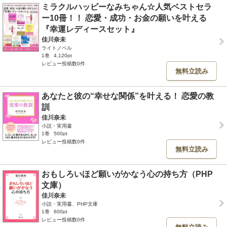
ミラクルハッピーなみちゃん☆人気ベストセラ
ー10冊！！ 恋愛・成功・お金の願いを叶える
『幸運レディースセット』
佳川奈未
ライトノベル
1巻
4,120pt
レビュー投稿数0件
無料立読み
あなたと彼の“幸せな関係”を叶える！ 恋愛の教
訓
佳川奈未
小説・実用書
1巻
500pt
レビュー投稿数0件
無料立読み
おもしろいほど願いがかなう心の持ち方（PHP
文庫）
佳川奈未
小説・実用書、PHP文庫
1巻
600pt
レビュー投稿数0件