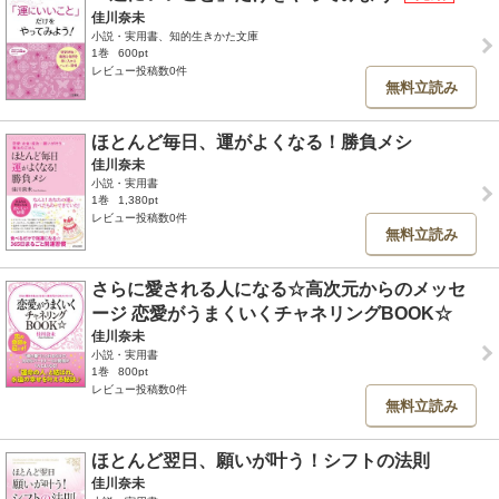
佳川奈未
小説・実用書、知的生きかた文庫
1巻
600pt
レビュー投稿数0件
無料立読み
ほとんど毎日、運がよくなる！勝負メシ
佳川奈未
小説・実用書
1巻
1,380pt
レビュー投稿数0件
無料立読み
さらに愛される人になる☆高次元からのメッセ
ージ 恋愛がうまくいくチャネリングBOOK☆
佳川奈未
小説・実用書
1巻
800pt
レビュー投稿数0件
無料立読み
ほとんど翌日、願いが叶う！シフトの法則
佳川奈未