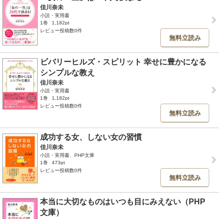
佳川奈未
小説・実用書
1巻
1,182pt
レビュー投稿数0件
無料立読み
ビバリーヒルズ・スピリット 幸せに豊かになる
シンプルな教え
佳川奈未
小説・実用書
1巻
1,182pt
レビュー投稿数0件
無料立読み
成功する女、しない女の習慣
佳川奈未
小説・実用書、PHP文庫
1巻
473pt
レビュー投稿数0件
無料立読み
本当に大切なものはいつも目にみえない（PHP
文庫）