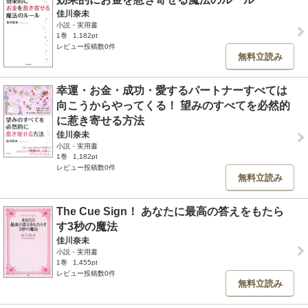
佳川奈未
小説・実用書
1巻
1,182pt
レビュー投稿数0件
無料立読み
幸運・お金・成功・愛するパートナーすべては
向こうからやってくる！ 望みのすべてを必然的
に惹き寄せる方法
佳川奈未
小説・実用書
1巻
1,182pt
レビュー投稿数0件
無料立読み
The Cue Sign！ あなたに最高の答えをもたら
す3秒の魔法
佳川奈未
小説・実用書
1巻
1,455pt
レビュー投稿数0件
無料立読み