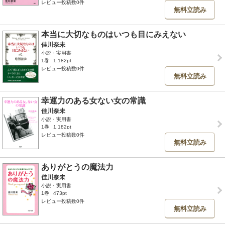
レビュー投稿数0件
無料立読み
本当に大切なものはいつも目にみえない
佳川奈未
小説・実用書
1巻
1,182pt
レビュー投稿数0件
無料立読み
幸運力のある女ない女の常識
佳川奈未
小説・実用書
1巻
1,182pt
レビュー投稿数0件
無料立読み
ありがとうの魔法力
佳川奈未
小説・実用書
1巻
473pt
レビュー投稿数0件
無料立読み