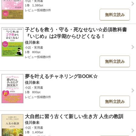
小説・実用書
1巻
1,380pt
レビュー投稿数0件
無料立読み
子どもを救う・守る・死なせない☆必須教科書
『いじめ』は2学期からひどくなる！
佳川奈未
小説・実用書
1巻
800pt
レビュー投稿数0件
無料立読み
夢を叶えるチャネリングBOOK☆
佳川奈未
小説・実用書
1巻
800pt
レビュー投稿数0件
無料立読み
大自然に習う古くて新しい生き方 人生の教訓
佳川奈未
小説・実用書
1巻
1,400pt