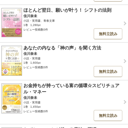
ほとんど翌日、願いが叶う！ シフトの法則
佳川奈未
小説・実用書、青春文庫
1巻
1,280pt
レビュー投稿数0件
無料立読み
あなたの内なる「神の声」を聞く方法
佳川奈未
小説・実用書
1巻
1,600pt
レビュー投稿数0件
無料立読み
お金持ちが持っている富の循環☆スピリチュア
ル・マネー
佳川奈未
小説・実用書
1巻
1,450pt
レビュー投稿数0件
無料立読み