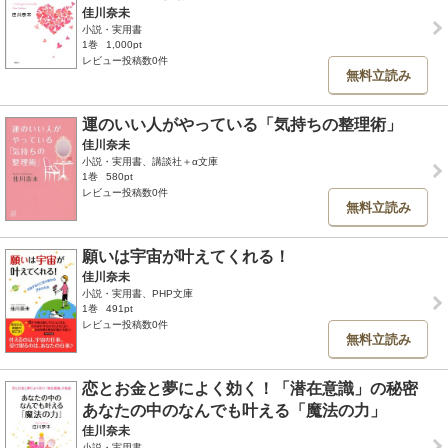
佳川奈未
小説・実用書
1巻
1,000pt
レビュー投稿数0件
無料立読み
運のいい人がやっている「気持ちの整理術」
佳川奈未
小説・実用書、講談社＋α文庫
1巻
580pt
レビュー投稿数0件
無料立読み
願いは宇宙が叶えてくれる！
佳川奈未
小説・実用書、PHP文庫
1巻
491pt
レビュー投稿数0件
無料立読み
恋とお金と夢によく効く！「潜在意識」の秘密
あなたの中のなんでも叶える「魔法の力」
佳川奈未
小説・実用書