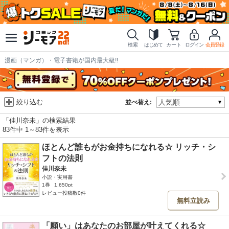
検索
はじめて
カート
ログイン
会員登録
漫画（マンガ）・電子書籍が国内最大級!!
絞り込む
並べ替え:
「佳川奈未」の検索結果
83件中 1～83件を表示
ほとんど誰もがお金持ちになれる☆ リッチ・シ
フトの法則
佳川奈未
小説・実用書
1巻
1,650pt
レビュー投稿数0件
無料立読み
「願い」はあなたのお部屋が叶えてくれる☆