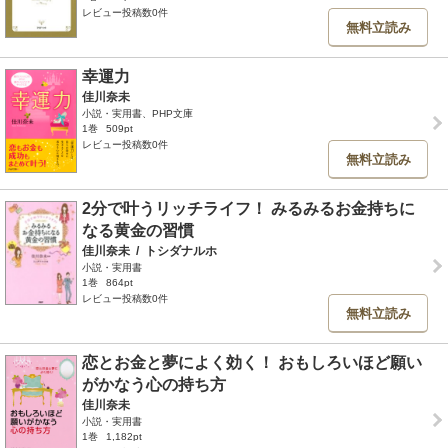
レビュー投稿数0件
無料立読み
幸運力
佳川奈未
小説・実用書、PHP文庫
1巻
509pt
レビュー投稿数0件
無料立読み
2分で叶うリッチライフ！ みるみるお金持ちに
なる黄金の習慣
佳川奈未
/
トシダナルホ
小説・実用書
1巻
864pt
レビュー投稿数0件
無料立読み
恋とお金と夢によく効く！ おもしろいほど願い
がかなう心の持ち方
佳川奈未
小説・実用書
1巻
1,182pt