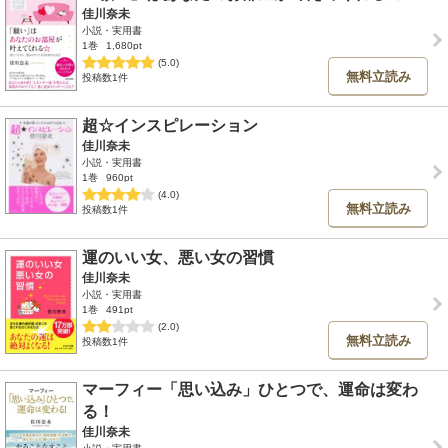
佳川奈未
小説・実用書
1巻
1,680pt
(5.0)
無料立読み
投稿数1件
超☆インスピレーション
佳川奈未
小説・実用書
1巻
960pt
(4.0)
無料立読み
投稿数1件
運のいい女、悪い女の習慣
佳川奈未
小説・実用書
1巻
491pt
(2.0)
無料立読み
投稿数1件
マーフィー「思い込み」ひとつで、運命は変わ
る！
佳川奈未