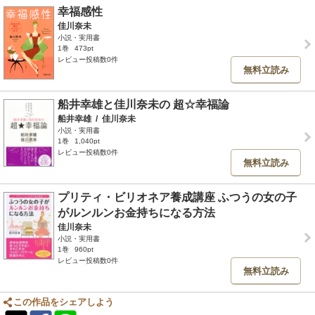
幸福感性
佳川奈未
小説・実用書
1巻
473pt
レビュー投稿数0件
無料立読み
船井幸雄と佳川奈未の 超☆幸福論
船井幸雄
/
佳川奈未
小説・実用書
1巻
1,040pt
レビュー投稿数0件
無料立読み
プリティ・ビリオネア養成講座 ふつうの女の子
がルンルンお金持ちになる方法
佳川奈未
小説・実用書
1巻
960pt
レビュー投稿数0件
無料立読み
この作品をシェアしよう