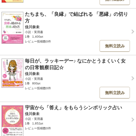
たちまち、「良縁」で結ばれる 「悪縁」の切り
方
佳川奈未
小説・実用書
1巻
1,400pt
レビュー投稿数0件
無料立読み
毎日が、ラッキーデー♪ なにかとうまくいく女
の日常観察日記☆
佳川奈未
小説・実用書
1巻
800pt
レビュー投稿数0件
無料立読み
宇宙から「答え」をもらうシンボリック占い
佳川奈未
小説・実用書
1巻
1,852pt
レビュー投稿数0件