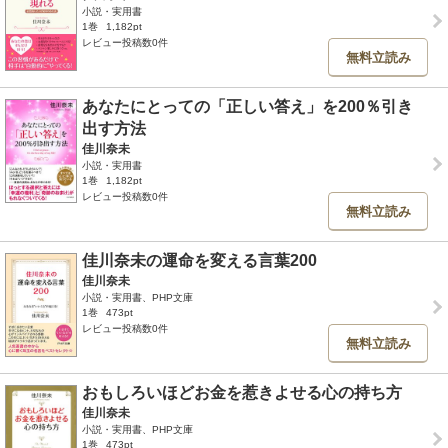
小説・実用書
1巻
1,182pt
レビュー投稿数0件
無料立読み
あなたにとっての「正しい答え」を200％引き
出す方法
佳川奈未
小説・実用書
1巻
1,182pt
レビュー投稿数0件
無料立読み
佳川奈未の運命を変える言葉200
佳川奈未
小説・実用書、PHP文庫
1巻
473pt
レビュー投稿数0件
無料立読み
おもしろいほどお金を惹きよせる心の持ち方
佳川奈未
小説・実用書、PHP文庫
1巻
473pt