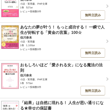
小説・実用書、PHP文庫
1巻
527pt
レビュー投稿数0件
無料立読み
あなたの夢が叶う！ もっと成功する！ 一瞬で人
生が好転する「黄金の言葉」100☆
佳川奈未
小説・実用書
1巻
1,100pt
レビュー投稿数0件
無料立読み
おもしろいほど「愛される女」になる魔法の法
則
佳川奈未
小説・実用書、PHP文庫
1巻
573pt
レビュー投稿数0件
無料立読み
「結果」は自然に現れる！ 人生が思い通りにな
る★幸せの保証書