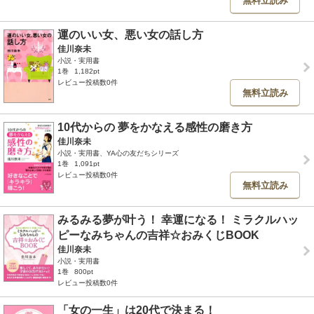
無料立読み
運のいい女、悪い女の話し方
佳川奈未
小説・実用書
1巻
1,182pt
レビュー投稿数0件
無料立読み
10代からの 夢をかなえる感性の磨き方
佳川奈未
小説・実用書、YA心の友だちシリーズ
1巻
1,091pt
レビュー投稿数0件
無料立読み
みるみる夢が叶う！ 幸運になる！ ミラクルハッ
ピーなみちゃんの吉祥☆おみくじBOOK
佳川奈未
小説・実用書
1巻
800pt
レビュー投稿数0件
「女の一生」は20代で決まる！