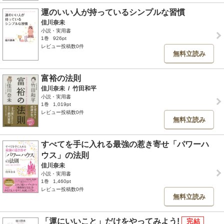
運のいい人が持っているシンプルな習慣
佳川奈未
小説・実用書
1巻
926pt
レビュー投稿数0件
無料立読み
富裕の法則
佳川奈未
/
竹田和平
小説・実用書
1巻
1,019pt
レビュー投稿数0件
無料立読み
すべてを手に入れる最強の惹き寄せ「パワーハ
ウス」の法則
佳川奈未
小説・実用書
1巻
1,460pt
レビュー投稿数0件
無料立読み
「運にいいこと」だけをやってみよう!