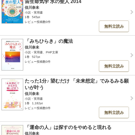
宙生命気学 水の聖人 2014
佳川奈未
小説・実用書
1巻
545pt
レビュー投稿数0件
無料立読み
「みちひらき」の魔法
佳川奈未
小説・実用書、PHP文庫
1巻
527pt
レビュー投稿数0件
無料立読み
たった1分♪ 望むだけ 「未来想定」でみるみる願
いが叶う
佳川奈未
小説・実用書
1巻
1,182pt
レビュー投稿数0件
無料立読み
「運命の人」は探すのをやめると現れる
佳川奈未