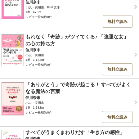
佳川奈未
小説・実用書、PHP文庫
1巻
473pt
レビュー投稿数0件
無料立読み
もれなく「奇跡」がツイてくる♪ 「強運な女」
の心の持ち方
佳川奈未
小説・実用書
1巻
1,182pt
レビュー投稿数0件
無料立読み
「ありがとう」で奇跡が起こる！ すべてがよく
なる魔法の言葉
佳川奈未
小説・実用書
1巻
1,182pt
レビュー投稿数0件
無料立読み
すべてがうまくまわりだす「生き方の感性」
佳川奈未