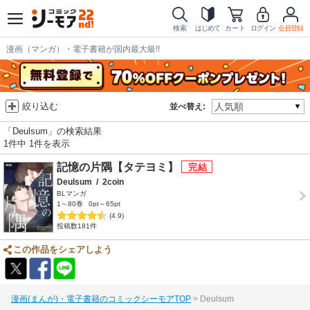
検索
はじめて
カート
ログイン
会員登録
漫画（マンガ）・電子書籍が国内最大級!!
絞り込む
並べ替え:
「Deulsum」の検索結果
1件中 1件を表示
記憶の片隅【タテヨミ】
Deulsum
/
2coin
BLマンガ
1～80巻
0pt～65pt
(4.9)
投稿数181件
この作品をシェアしよう
漫画(まんが)・電子書籍のコミックシーモアTOP
Deulsum