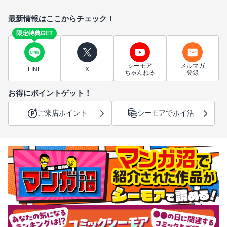
最新情報はここからチェック！
限定特典GET
シーモア
メルマガ
LINE
X
ちゃんねる
登録
お得にポイントゲット！
ご来店ポイント
シーモアでポイ活